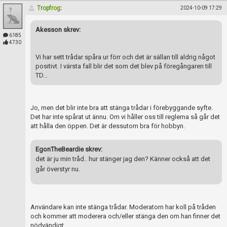
Tropfrog
:
2024-10-09 17:29
Akesson skrev:
6185
4730
Vi har sett trådar spåra ur förr och det är sällan till aldrig något
positivt. I värsta fall blir det som det blev på föregångaren till
TD...
Jo, men det blir inte bra att stänga trådar i förebyggande syfte.
Det har inte spårat ut ännu. Om vi håller oss till reglerna så går det
att hålla den öppen. Det är dessutom bra för hobbyn.
EgonTheBeardie skrev:
det är ju min tråd.. hur stänger jag den? Känner också att det
går överstyr nu.
Användare kan inte stänga trådar. Moderatorn har koll på tråden
och kommer att moderera och/eller stänga den om han finner det
nödvändigt.