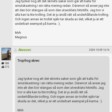
Jag tycker nog att det skrivits saker som går att kalla för
smutskastning i sin rätta mening redan. Däremot så anser jag inte
att den bör stängas så som den utvecklats hitintills. Jag tror vi
alla kan ta lite trolling. Det är ju ändå rätt så underhållande trolling.
Och ingen annan än trollet själv tar skada av det, vilket ju är ett
underbart exempel på karma. :).
Mvh
Magnus
Akesson
:
2024-10-09 16:14
Tropfrog skrev:
188
270
Jag tycker nog att det skrivits saker som går att kalla för
smutskastning i sin rätta mening redan. Däremot så anser jag
inte att den bör stängas så som den utvecklats hitintills. Jag
tror vi alla kan ta lite trolling. Det är ju ändå rätt så
underhållande trolling. Och ingen annan än trollet själv tar
skada av det, vilket ju är ett underbart exempel på karma. :).
Mvh