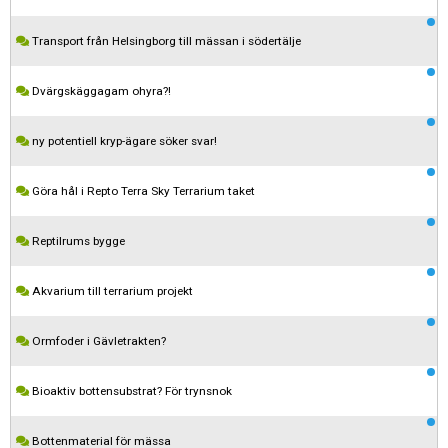
Transport från Helsingborg till mässan i södertälje
Dvärgskäggagam ohyra?!
ny potentiell kryp-ägare söker svar!
Göra hål i Repto Terra Sky Terrarium taket
Reptilrums bygge
Akvarium till terrarium projekt
Ormfoder i Gävletrakten?
Kom ihåg att följa terrariedjur.se's regler när du postar i forumet.
Bioaktiv bottensubstrat? För trynsnok
Spara
Bottenmaterial för mässa