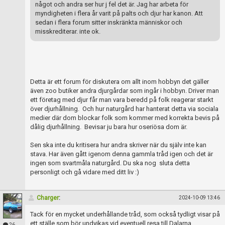
Skapa konto
något och andra ser hur j fel det är. Jag har arbeta för
myndigheten i flera år varit på palts och djur har kanon. Att
sedan i flera forum sitter inskränkta människor och
misskrediterar. inte ok.
Detta är ett forum för diskutera om allt inom hobbyn det gäller
även zoo butiker andra djurgårdar som ingår i hobbyn. Driver man
ett företag med djur får man vara beredd på folk reagerar starkt
över djurhållning. Och hur naturgård har hanterat detta via sociala
medier där dom blockar folk som kommer med korrekta bevis på
dålig djurhållning. Bevisar ju bara hur oseriösa dom är.
Sen ska inte du kritisera hur andra skriver när du själv inte kan
stava. Har även gått igenom denna gammla tråd igen och det är
ingen som svartmåla naturgård. Du ska nog sluta detta
personligt och gå vidare med ditt liv :)
Charger
:
2024-10-09 13:46
Tack för en mycket underhållande tråd, som också tydligt visar på
ett ställe som bör undvikas vid eventuell resa till Dalarna.
26