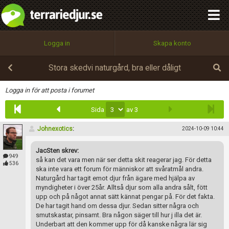
integritetspolicy
OK
Utför
Namn:
Begär nytt lösenord
Logga in
Skapa konto
Tillbaka till förstasidan
100%
Epost:
Stora skedvi naturgård, bra eller dåligt
Infoga
Logga in för att posta i forumet
Sida
av 3
Användarnamn:
Johnexotics
:
2024-10-09 10:44
JacSten skrev:
Lösenord:
949
så kan det vara men när ser detta skit reagerar jag. För detta
536
ska inte vara ett forum för människor att svåratmål andra.
Naturgård har tagit emot djur från ägare med hjälpa av
myndigheter i över 25år. Alltså djur som alla andra sålt, fött
Privacy Policy
upp och på något annat sätt kännat pengar på. För det fakta.
Terms of Service
De har tagit hand om dessa djur. Sedan sitter några och
smutskastar, pinsamt. Bra någon säger till hur j illa det är.
Underbart att den kommer upp för då kanske några lär sig