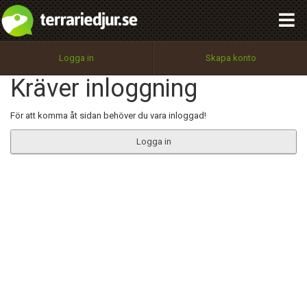
integritetspolicy
OK
Utför
Namn:
Begär nytt lösenord
Logga in
Skapa konto
Tillbaka till förstasidan
Kräver inloggning
100%
Epost:
För att komma åt sidan behöver du vara inloggad!
Logga in
Användarnamn:
Lösenord:
Privacy Policy
Terms of Service