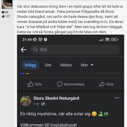
Skapa konto
Var stor diskussion kring dem i en reptil grupp efter att de lade ut
nedan bild bland annat.. Flera personer ifrågasatte då Stora
88
Skedvi naturgård, om varför de hade dessa djur ihop, samt att
107
ormen (baserat på andra bilder med) var överviktig m.m. De skrev
bara "vi har tillstånd och följer det". Men sen tog de bort inlägget..
Detta var också första gången jag hörde talas om dem