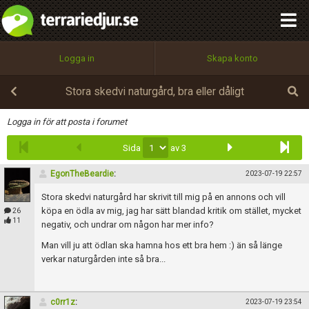
integritetspolicy
OK
Utför
Namn:
Begär nytt lösenord
Logga in
Skapa konto
Tillbaka till förstasidan
100%
Epost:
Stora skedvi naturgård, bra eller dåligt
Infoga
Logga in för att posta i forumet
Sida
av 3
Användarnamn:
EgonTheBeardie
:
2023-07-19 22:57
Stora skedvi naturgård har skrivit till mig på en annons och vill
Lösenord:
köpa en ödla av mig, jag har sätt blandad kritik om stället, mycket
26
11
negativ, och undrar om någon har mer info?
Man vill ju att ödlan ska hamna hos ett bra hem :) än så länge
verkar naturgården inte så bra...
Privacy Policy
Terms of Service
c0rr1z
:
2023-07-19 23:54