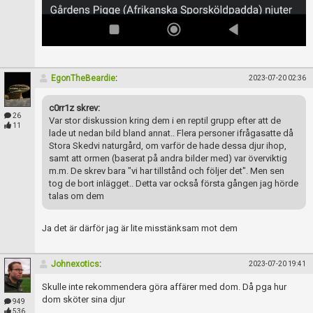
EgonTheBeardie
:
2023-07-20 02:36
c0rr1z skrev:
26
Var stor diskussion kring dem i en reptil grupp efter att de
11
lade ut nedan bild bland annat.. Flera personer ifrågasatte då
Stora Skedvi naturgård, om varför de hade dessa djur ihop,
samt att ormen (baserat på andra bilder med) var överviktig
m.m. De skrev bara "vi har tillstånd och följer det". Men sen
tog de bort inlägget.. Detta var också första gången jag hörde
talas om dem
Ja det är därför jag är lite misstänksam mot dem
Johnexotics
:
2023-07-20 19:41
Skulle inte rekommendera göra affärer med dom. Då pga hur
dom sköter sina djur
949
536