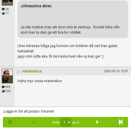
Johnexotics skrev:
26
11
Ja där märker man att dom inte är seriösa. försök hitta nån
som kan ta den ge ett bra liv i stället.
Utav intresse fråga jag honom om kritiken då vart han galen
hahaahah
japp min ödla ska få de bästa livet nån ny kan ge! :)
Johnexotics
:
2023-07-22 12:07
Haha mjo vissa människor
949
536
Logga in för att posta i forumet
Sida
av 3