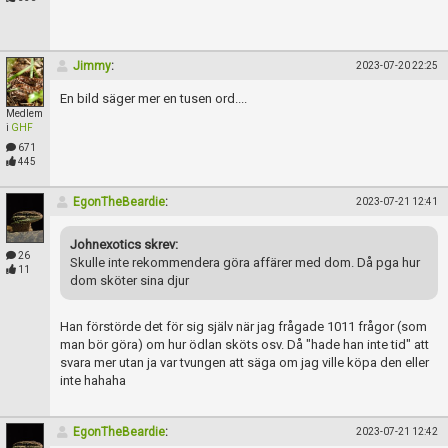
Jimmy
:
2023-07-20 22:25
En bild säger mer en tusen ord....
Medlem
i
GHF
671
445
EgonTheBeardie
:
2023-07-21 12:41
Johnexotics skrev:
26
Skulle inte rekommendera göra affärer med dom. Då pga hur
11
dom sköter sina djur
Han förstörde det för sig själv när jag frågade 1011 frågor (som
man bör göra) om hur ödlan sköts osv. Då "hade han inte tid" att
svara mer utan ja var tvungen att säga om jag ville köpa den eller
inte hahaha
EgonTheBeardie
:
2023-07-21 12:42