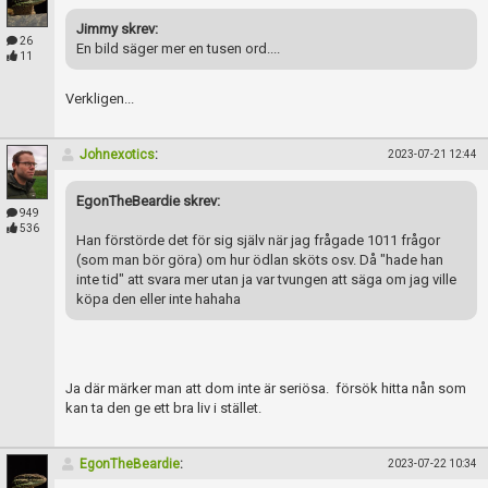
Jimmy skrev:
26
En bild säger mer en tusen ord....
11
Verkligen...
Johnexotics
:
2023-07-21 12:44
EgonTheBeardie skrev:
949
536
Han förstörde det för sig själv när jag frågade 1011 frågor
(som man bör göra) om hur ödlan sköts osv. Då "hade han
inte tid" att svara mer utan ja var tvungen att säga om jag ville
köpa den eller inte hahaha
Ja där märker man att dom inte är seriösa. försök hitta nån som
kan ta den ge ett bra liv i stället.
EgonTheBeardie
:
2023-07-22 10:34