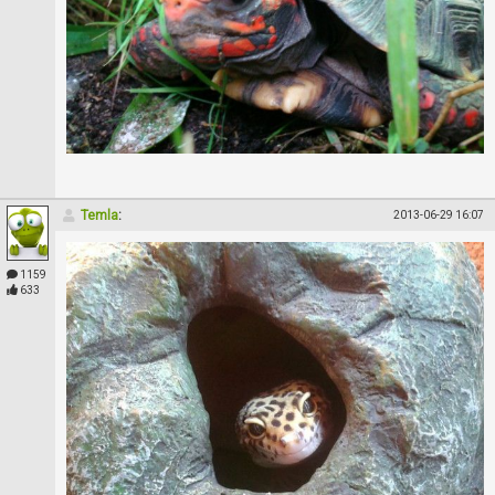
Temla
:
2013-06-29 16:07
1159
633