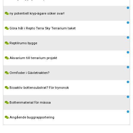
ny potentiell kryp-ägare söker svar!
Göra hål i Repto Terra Sky Terrarium taket
Reptilrums bygge
Akvarium till terrarium projekt
Ormfoder i Gävletrakten?
Kom ihåg att följa terrariedjur.se's regler när du postar i forumet.
Bioaktiv bottensubstrat? För trynsnok
Spara
Bottenmaterial för mässa
Angående buggrapportering