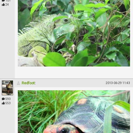
101
24
Redfoot
:
2013-06-29 11:43
593
553