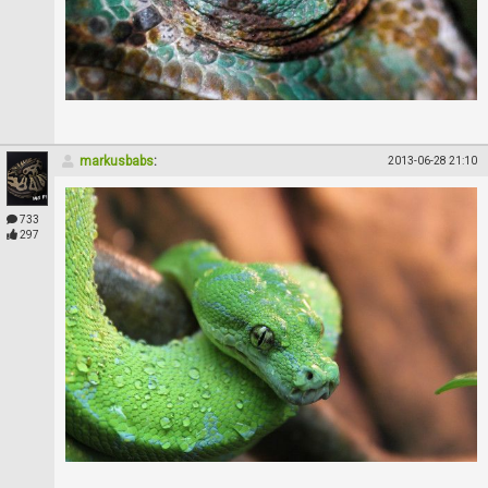
markusbabs
:
2013-06-28 21:10
733
297