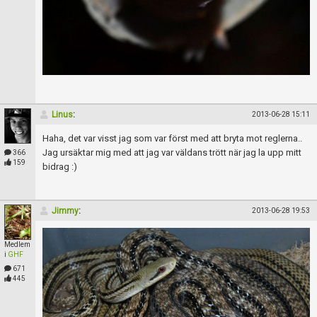
Skapa konto
Linus
:
2013-06-28 15:11
Haha, det var visst jag som var först med att bryta mot reglerna..
Jag ursäktar mig med att jag var väldans trött när jag la upp mitt
366
159
bidrag :)
Jimmy
:
2013-06-28 19:53
Medlem
i
GHF
671
445