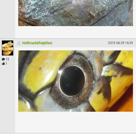
HellmadeReptiles
:
2013-06-29 16:29
13
1