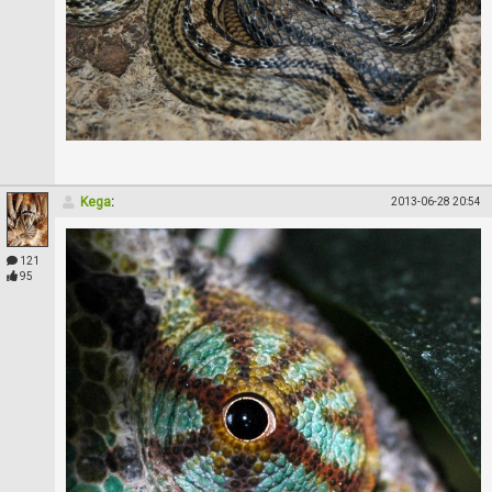
Kega
:
2013-06-28 20:54
121
95