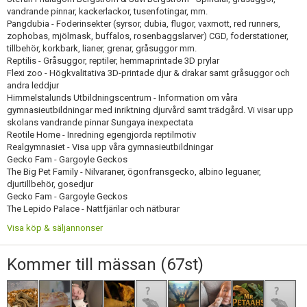
vandrande pinnar, kackerlackor, tusenfotingar, mm.
Pangdubia - Foderinsekter (syrsor, dubia, flugor, vaxmott, red runners,
zophobas, mjölmask, buffalos, rosenbaggslarver) CGD, foderstationer,
tillbehör, korkbark, lianer, grenar, gråsuggor mm.
Reptilis - Gråsuggor, reptiler, hemmaprintade 3D prylar
Flexi zoo - Högkvalitativa 3D-printade djur & drakar samt gråsuggor och
andra leddjur
Himmelstalunds Utbildningscentrum - Information om våra
gymnasieutbildningar med inriktning djurvård samt trädgård. Vi visar upp
skolans vandrande pinnar Sungaya inexpectata
Reotile Home - Inredning egengjorda reptilmotiv
Realgymnasiet - Visa upp våra gymnasieutbildningar
Gecko Fam - Gargoyle Geckos
The Big Pet Family - Nilvaraner, ögonfransgecko, albino leguaner,
djurtillbehör, gosedjur
Gecko Fam - Gargoyle Geckos
The Lepido Palace - Nattfjärilar och nätburar
Visa köp & säljannonser
Kommer till mässan (67st)