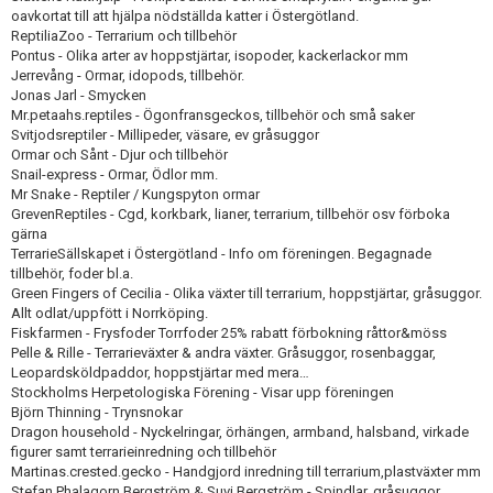
Skapa konto
oavkortat till att hjälpa nödställda katter i Östergötland.
ReptiliaZoo - Terrarium och tillbehör
Pontus - Olika arter av hoppstjärtar, isopoder, kackerlackor mm
Jerrevång - Ormar, idopods, tillbehör.
Jonas Jarl - Smycken
Mr.petaahs.reptiles - Ögonfransgeckos, tillbehör och små saker
Svitjodsreptiler - Millipeder, väsare, ev gråsuggor
Ormar och Sånt - Djur och tillbehör
Snail-express - Ormar, Ödlor mm.
Mr Snake - Reptiler / Kungspyton ormar
GrevenReptiles - Cgd, korkbark, lianer, terrarium, tillbehör osv förboka
gärna
TerrarieSällskapet i Östergötland - Info om föreningen. Begagnade
tillbehör, foder bl.a.
Green Fingers of Cecilia - Olika växter till terrarium, hoppstjärtar, gråsuggor.
Allt odlat/uppfött i Norrköping.
Fiskfarmen - Frysfoder Torrfoder 25% rabatt förbokning råttor&möss
Pelle & Rille - Terrarieväxter & andra växter. Gråsuggor, rosenbaggar,
Leopardsköldpaddor, hoppstjärtar med mera…
Stockholms Herpetologiska Förening - Visar upp föreningen
Björn Thinning - Trynsnokar
Dragon household - Nyckelringar, örhängen, armband, halsband, virkade
figurer samt terrarieinredning och tillbehör
Martinas.crested.gecko - Handgjord inredning till terrarium,plastväxter mm
Stefan Phalagorn Bergström & Suvi Bergström - Spindlar, gråsuggor,