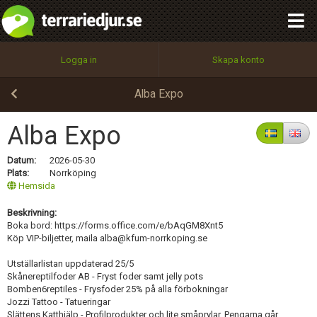
OK, stäng
integritetspolicy
OK
Utför
Namn:
Begär nytt lösenord
Logga in
Skapa konto
Tillbaka till förstasidan
100%
Epost:
Alba Expo
Alba Expo
Användarnamn:
Datum:
2026-05-30
Plats:
Norrköping
Hemsida
Beskrivning:
Lösenord:
Boka bord: https://forms.office.com/e/bAqGM8Xnt5
Köp VIP-biljetter, maila alba@kfum-norrkoping.se
Utställarlistan uppdaterad 25/5
Privacy Policy
Skånereptilfoder AB - Fryst foder samt jelly pots
Terms of Service
Bomben6reptiles - Frysfoder 25% på alla förbokningar
Jozzi Tattoo - Tatueringar
Slättens Katthjälp - Profilprodukter och lite småprylar. Pengarna går