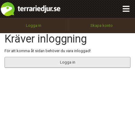
integritetspolicy
OK
Utför
Namn:
Begär nytt lösenord
Logga in
Skapa konto
Tillbaka till förstasidan
Kräver inloggning
100%
Epost:
För att komma åt sidan behöver du vara inloggad!
Logga in
Användarnamn:
Lösenord:
Privacy Policy
Terms of Service