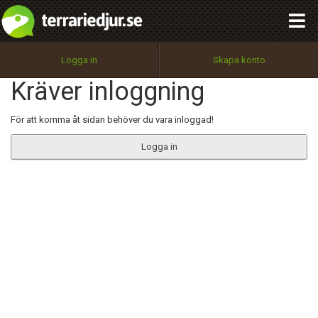
integritetspolicy
OK
Utför
Namn:
Begär nytt lösenord
Logga in
Skapa konto
Tillbaka till förstasidan
Kräver inloggning
100%
Epost:
För att komma åt sidan behöver du vara inloggad!
Logga in
Användarnamn:
Lösenord:
Privacy Policy
Terms of Service