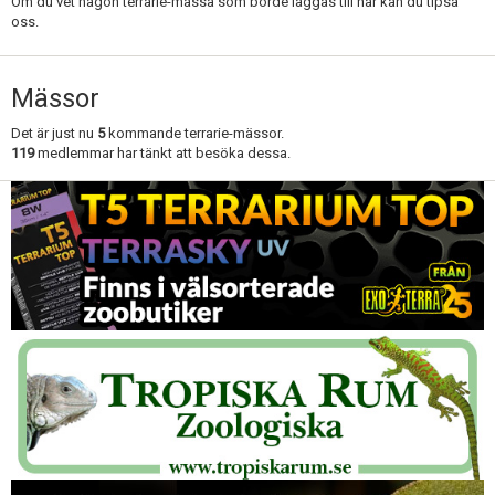
Om du vet någon terrarie-mässa som borde läggas till här kan du tipsa
oss.
Mässor
Det är just nu
5
kommande terrarie-mässor.
119
medlemmar har tänkt att besöka dessa.