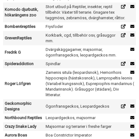
Skapa konto
Stort utbud på Reptiler, insekter, reptil
Komodo djurbutik,
tillbehör. Växter till terrarie. Gnagare tex
hökarängens zoo
taggmöss, zebramöss, dvärghamster, råttor.
Bomben6reptiles
Frysfoder
Korkbark, cgd, tillbehör osv, gråsuggor
GrevenReptiles
mm.
Dvärgskäggagamer, majsormar,
Fredrik G
ögonfransgeckos, leopardgeckos mm.
Spideraddiction
Spindlar
Zamenis situla (leopardsnok), Hemorrhois
hippocrepis (hästskosnok), Lampropeltis leonis
Roger Löfgren
(Variabel kungssnok), Euprepiophis mandarinus (
Mandarinsnok). Gråsuggor (städare), Div
litteratur.
Geckomorphic
Ögonfransgeckos, Leopardgeckos
Designs
Northbound Reptiles
Leopardgeckos, majsormar
Crazy Snake Lady
Majsormar og terrarier i freshe farger
Aurora Boas
Boa Constrictor Imperator