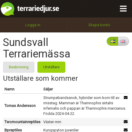
integritetspolicy
OK
Utför
Namn:
Begär nytt lösenord
Logga in
Skapa konto
Tillbaka till förstasidan
100%
Epost:
Sundsvall
Terrariemässa
Användarnamn:
Beskrivning
Utställare
Utställare som kommer
Lösenord:
Namn
Säljer
Strumpebandssnok, hybrider som kom till av
misstag. Mamman är Thamnophis sirtalis
Tomas Andersson
infernalis och pappan är Thamnophis marcianus.
Privacy Policy
Födda 2024-04-22.
Terms of Service
Twomountainreptiles
Växter mm
Bpreptiles
Kungspyton juveniler