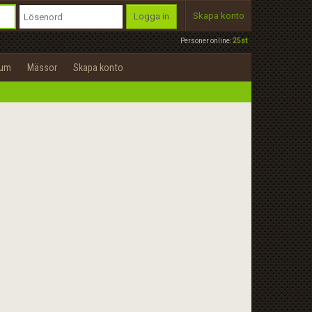
Skapa konto
Logga in
Personer online:
25st
rum
Mässor
Skapa konto