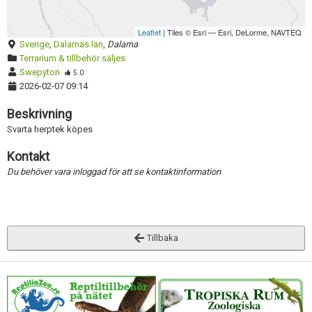
Skapa konto
Inaktivera annons
Leaflet
| Tiles © Esri — Esri, DeLorme, NAVTEQ
Radera annons
Sverige
,
Dalarnas län
,
Dalarna
Terrarium & tillbehör säljes
Redigera annons
Swepyton
5.0
2026-02-07 09:14
Beskrivning
Svarta herptek köpes
Kontakt
Du behöver vara inloggad för att se kontaktinformation
Tillbaka