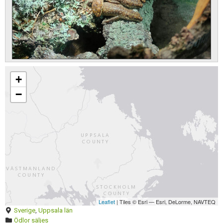
Skapa konto
+
Förnya annons
−
Kan förnyas om
Aktivera annons
Inaktivera annons
Radera annons
Redigera annons
Leaflet
| Tiles © Esri — Esri, DeLorme, NAVTEQ
Sverige
,
Uppsala län
Ödlor säljes