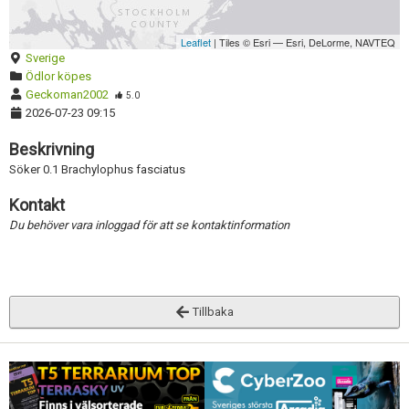
Skapa konto
Inaktivera annons
Leaflet
| Tiles © Esri — Esri, DeLorme, NAVTEQ
Radera annons
Sverige
Ödlor köpes
Redigera annons
Geckoman2002
5.0
2026-07-23 09:15
Beskrivning
Söker 0.1 Brachylophus fasciatus
Kontakt
Du behöver vara inloggad för att se kontaktinformation
Tillbaka