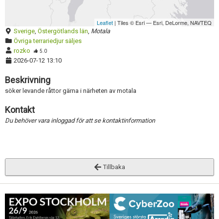
Skapa konto
Inaktivera annons
Leaflet
| Tiles © Esri — Esri, DeLorme, NAVTEQ
Radera annons
Sverige
,
Östergötlands län
,
Motala
Övriga terrariedjur säljes
Redigera annons
rozko
5.0
2026-07-12 13:10
Beskrivning
söker levande råttor gärna i närheten av motala
Kontakt
Du behöver vara inloggad för att se kontaktinformation
Tillbaka