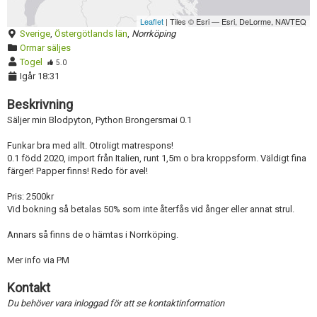
Leaflet
| Tiles © Esri — Esri, DeLorme, NAVTEQ
Sverige
,
Östergötlands län
,
Norrköping
Ormar säljes
Togel
5.0
Igår 18:31
Beskrivning
Säljer min Blodpyton, Python Brongersmai 0.1
Funkar bra med allt. Otroligt matrespons!
0.1 född 2020, import från Italien, runt 1,5m o bra kroppsform. Väldigt fina
färger! Papper finns! Redo för avel!
Pris: 2500kr
Vid bokning så betalas 50% som inte återfås vid ånger eller annat strul.
Annars så finns de o hämtas i Norrköping.
Mer info via PM
Kontakt
Du behöver vara inloggad för att se kontaktinformation