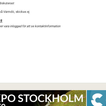
diskuteras!
å Värmdö, skickas ej
Förnya annons
Kan förnyas om
t
Aktivera annons
r vara inloggad för att se kontaktinformation
Inaktivera annons
Radera annons
Redigera annons