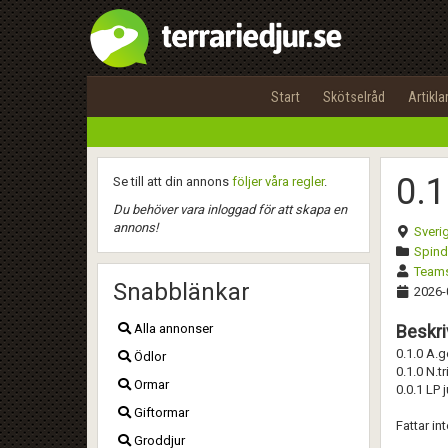
Start
Skötselråd
Artikla
0.1
Se till att din annons
följer våra regler
.
Du behöver vara inloggad för att skapa en
annons!
Sveri
Spinde
Teams
Snabblänkar
2026-
Alla annonser
Beskri
0.1.0 A.g
Ödlor
0.1.0 N.tr
Ormar
0.0.1 LP 
Giftormar
Fattar int
Groddjur