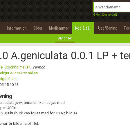
integritetspolicy
OK
Utför
Namn:
Namn:
Begär nytt lösenord
Glömt lösenordet?
Alla
Positiva
Negativa
Tillbaka till förstasidan
Epost:
Beskrivning:
r
Information
Bilder
Medlemmar
Köp & sälj
Uppfödning
Fo
100%
Annonser
Användarnamn:
Spara
Avbryt
Spara ändringar
.0 A.geniculata 0.0.1 LP + te
Lösenord:
Betygsätt
ge
,
Stockholms län
,
Värmdö
Privacy Policy
ldjur & insekter säljes
Terms of Service
igneficant
Skicka meddelande
05-15 10:13
Skapa konto
vning
eniculata juv+, terrarium kan säljas med
ipeii 400kr
juv 150kr (burk kan följas med för 100kr, bild 4)
e varför bilderna blir fel.