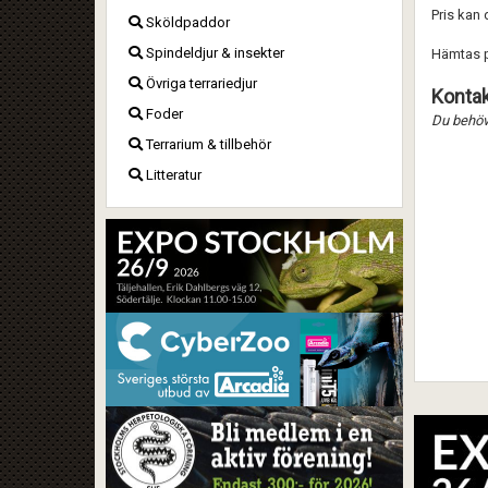
Pris kan 
Sköldpaddor
Spindeldjur & insekter
Hämtas p
Övriga terrariedjur
Kontak
Foder
Du behöve
Terrarium & tillbehör
Litteratur