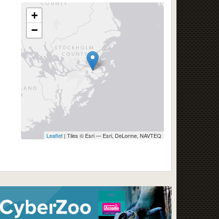
+
−
Leaflet
| Tiles © Esri — Esri, DeLorme, NAVTEQ