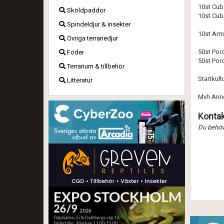
10st Cub
Sköldpaddor
10st Cub
Spindeldjur & insekter
10st Arm
Övriga terrariedjur
50st Por
Foder
50st Por
Terrarium & tillbehör
Startkult
Litteratur
Mvh Ann
Kontak
Du behöve