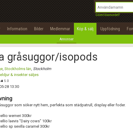
integritetspolicy
OK
Utför
Namn:
Namn:
Begär nytt lösenord
Glömt lösenordet?
Alla
Positiva
Negativa
Tillbaka till förstasidan
Epost:
Beskrivning:
r
Information
Bilder
Medlemmar
Köp & sälj
Uppfödning
Fo
100%
Annonser
Användarnamn:
Spara
Avbryt
Spara ändringar
a gråsuggor/isopods
Lösenord:
Betygsätt
ge
,
Stockholms län
,
Stockholm
Privacy Policy
ldjur & insekter säljes
Terms of Service
Skicka meddelande
5.0
05-28 13:30
Skapa konto
vning
suggor som söker nytt hem, perfekta som städpatrull, display eller foder.
ellio werneri 300kr
ellio laevis "Dairy cows" 100kr
ellio sp sevilla caramel 300kr