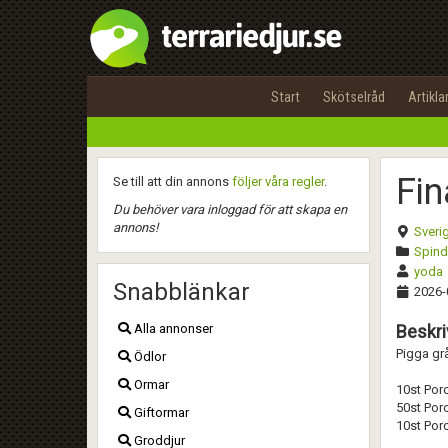
Start
Skötselråd
Artikla
Fin
Se till att din annons
följer våra regler
.
Du behöver vara inloggad för att skapa en
annons!
Sveri
Spinde
yoda
Snabblänkar
2026-
Alla annonser
Beskri
Pigga grå
Ödlor
Ormar
10st Porc
50st Porc
Giftormar
10st Porc
Groddjur