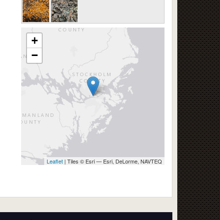
+
−
Leaflet
| Tiles © Esri — Esri, DeLorme, NAVTEQ