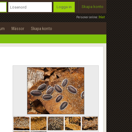
Skapa konto
Logga in
Personer online:
36st
rum
Mässor
Skapa konto