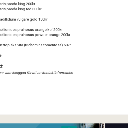
aris panda king 200kr
aris panda king red 800kr
adillidium vulgare gold 150kr
Förnya annons
Kan förnyas om
cellionides pruinosus orange koi 200kr
Aktivera annons
cellionides pruinosus powder orange 200kr
Inaktivera annons
ur tropiska vita (trichorhina tomentosa) 60kr
Radera annons
e
Redigera annons
t
r vara inloggad för att se kontaktinformation