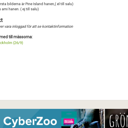
sta bilderna är Pine Island hanen,( el till salu)
ami hanen. ( ej till salu)
Förnya annons
Kan förnyas om
t
Aktivera annons
r vara inloggad för att se kontaktinformation
Inaktivera annons
med till mässorna:
ckholm (26/9)
Radera annons
Redigera annons