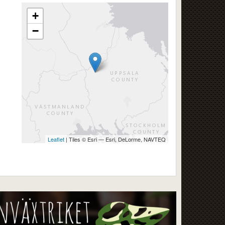
+
−
Leaflet
| Tiles © Esri — Esri, DeLorme, NAVTEQ