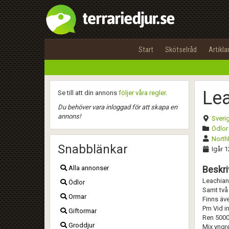
Start
Skötselråd
Artikla
Le
Se till att din annons
följer våra regler
.
Du behöver vara inloggad för att skapa en
annons!
Sveri
Ödlor 
North
Snabblänkar
Igår 1
Alla annonser
Beskri
Leachianu
Ödlor
Samt två 
Ormar
Finns äve
Pm Vid in
Giftormar
Ren 5000
Groddjur
Mix yngre