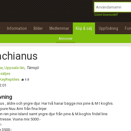
integritetspolicy
OK
Utför
Namn:
Namn:
Begär nytt lösenord
Glömt lösenordet?
Alla
Positiva
Negativa
Tillbaka till förstasidan
Epost:
Beskrivning:
r
Information
Bilder
Medlemmar
Köp & sälj
Uppfödning
Fo
100%
Annonser
Användarnamn:
Spara
Avbryt
Spara ändringar
achianus
Lösenord:
Betygsätt
ge
,
Uppsala län
,
Tärnsjö
Privacy Policy
säljes
Terms of Service
KeyReptiles
Skicka meddelande
4.8
2:01
Skapa konto
vning
s , äldre och yngre djur. Har två hanar bägge mix pine & M t koghis.
pure Nuu Ami från fina linjer.
n ren pine Island samt yngre djur från pine & M.koghis fridel line.
tresse. Vuxna mix 5000:-
:-
 3500:-