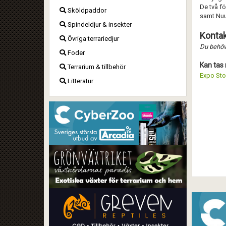
De två för
Sköldpaddor
samt Nuu 
Spindeldjur & insekter
Kontak
Övriga terrariedjur
Du behöve
Foder
Kan tas 
Terrarium & tillbehör
Expo Sto
Litteratur