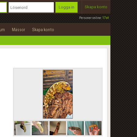
Skapa konto
Logga in
Personer online:
17st
rum
Mässor
Skapa konto