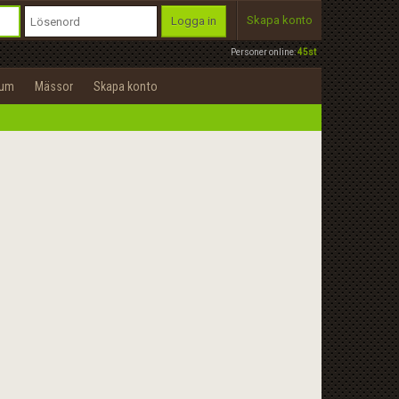
Skapa konto
Logga in
Personer online:
45st
rum
Mässor
Skapa konto