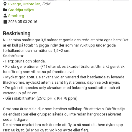
Sverige
,
Örebro län
,
Frövi
Groddjur säljes
Smoberg
2026-05-03 20:16
Beskrivning
Nu är mina småttingar 3,5 månader gamla och redo att hitta egna hem! Det
är en kull på totalt 15 pigga individer som har vuxit upp under goda
förhållanden och nu mäter ca 1,5–2 cm.
Snabbfakta:
• Färg: bruna och blonda.
• Första generationen (F1) efter obesläktade föräldrar. Utmärkt genetisk
bas för dig som vill satsa på framtida avel.
• Mycket god aptit. De är vana vid en varierad diet bestående av levande
Blackworms, nykläckt artemia samt fryst artemia, daphnia och mysis.
• De går i ett species only-akvarium med finkornig sandbotten och ett
vattendjup på 25 cm.
• Går i stabilt vatten (25℃, pH 7, KH 78 ppm).
Grodorna är sociala djur som behöver sällskap för att trivas. Därför säljs
de endast i par eller grupper, såvida du inte redan har grodor i akvariet
sedan tidigare.
De simmar mycket bra och är redo att flytta så snart rätt hem dyker upp.
Pris: 60 kr/st. (eller 50 kr/st. vid köp av tre eller fler).