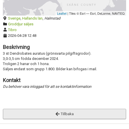
Skapa konto
Aktivera annons
Inaktivera annons
Leaflet
| Tiles © Esri — Esri, DeLorme, NAVTEQ
Sverige
,
Hallands län
,
Halmstad
Radera annons
Groddjur säljes
Tibro
Redigera annons
2026-04-28 12:48
Beskrivning
3 st Dendrobates auratus (grönsvarta pilgiftsgrodor).
3,0-3,5 cm födda december 2024.
Troligen 2 hanar och 1 hona.
Säljes endast som grupp 1.800. Bilder kan bifogas i mail.
Kontakt
Du behöver vara inloggad för att se kontaktinformation
Tillbaka