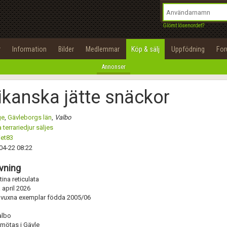
integritetspolicy
OK
Utför
Namn:
Namn:
Begär nytt lösenord
Glömt lösenordet?
Alla
Positiva
Negativa
Tillbaka till förstasidan
Epost:
Beskrivning:
r
Information
Bilder
Medlemmar
Köp & sälj
Uppfödning
Fo
100%
Annonser
Användarnamn:
Spara
Avbryt
Spara ändringar
ikanska jätte snäckor
Lösenord:
Betygsätt
ge
,
Gävleborgs län
,
Valbo
Privacy Policy
 terrariedjur säljes
Terms of Service
iet83
Skicka meddelande
04-22 08:22
Skapa konto
vning
ina reticulata
 april 2026
 vuxna exemplar födda 2005/06
albo
mötas i Gävle