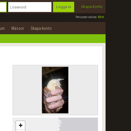
Skapa konto
Logga in
Personer online:
69st
rum
Mässor
Skapa konto
+