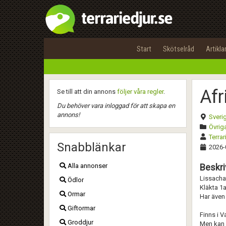
Start
Skötselråd
Artikla
Afr
Se till att din annons
följer våra regler
.
Du behöver vara inloggad för att skapa en
annons!
Sveri
Övriga
Terrar
Snabblänkar
2026-
Alla annonser
Beskri
Lissachat
Ödlor
Kläkta 1a
Ormar
Har även
Giftormar
Finns i V
Groddjur
Men kan 