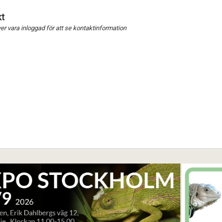
t
Förnya annons
Kan förnyas om
r vara inloggad för att se kontaktinformation
Aktivera annons
Inaktivera annons
Radera annons
Redigera annons