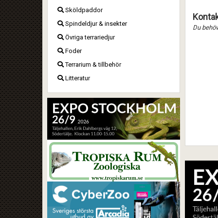
Sköldpaddor
Kontak
Spindeldjur & insekter
Du behöve
Övriga terrariedjur
Foder
Terrarium & tillbehör
Litteratur