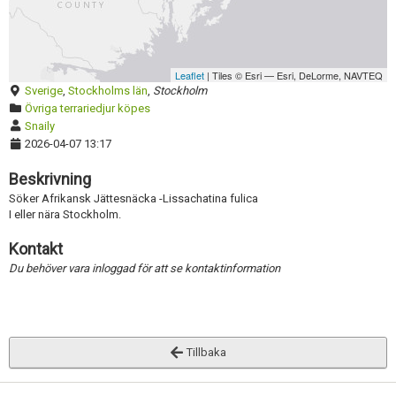
Skapa konto
Aktivera annons
Inaktivera annons
Radera annons
Leaflet
| Tiles © Esri — Esri, DeLorme, NAVTEQ
Sverige
,
Stockholms län
,
Stockholm
Redigera annons
Övriga terrariedjur köpes
Snaily
2026-04-07 13:17
Beskrivning
Söker Afrikansk Jättesnäcka -Lissachatina fulica
I eller nära Stockholm.
Kontakt
Du behöver vara inloggad för att se kontaktinformation
Tillbaka