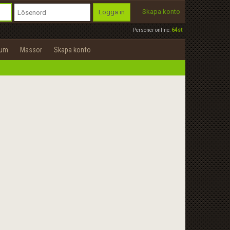
Skapa konto
Logga in
Personer online:
64st
rum
Mässor
Skapa konto