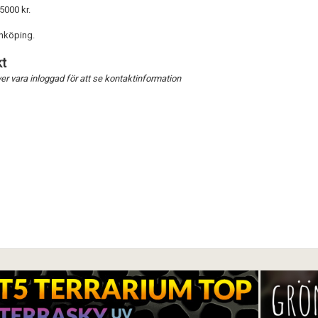
5000 kr.
inköping.
Förnya annons
Kan förnyas om
t
Aktivera annons
r vara inloggad för att se kontaktinformation
Inaktivera annons
Radera annons
Redigera annons