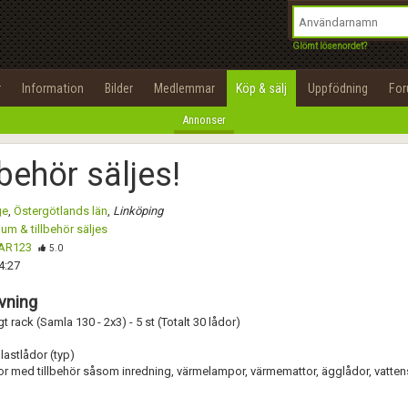
integritetspolicy
OK
Utför
Namn:
Namn:
Begär nytt lösenord
Glömt lösenordet?
Alla
Positiva
Negativa
Tillbaka till förstasidan
Epost:
Beskrivning:
r
Information
Bilder
Medlemmar
Köp & sälj
Uppfödning
Fo
100%
Annonser
Användarnamn:
Spara
Avbryt
Spara ändringar
lbehör säljes!
Lösenord:
Betygsätt
ge
,
Östergötlands län
,
Linköping
Privacy Policy
ium & tillbehör säljes
Terms of Service
AR123
Skicka meddelande
5.0
4:27
Skapa konto
vning
rack (Samla 130 - 2x3) - 5 st (Totalt 30 lådor)
astlådor (typ)
or med tillbehör såsom inredning, värmelampor, värmemattor, ägglådor, vatten