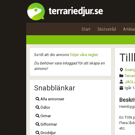
Start
Skötselråd
Artikla
Til
Se till att din annons
följer våra regler
.
Du behöver vara inloggad för att skapa en
annons!
Sveri
Terrar
JACL
Snabblänkar
Igår 1
Alla annonser
Beskri
Hembyggt 
Ödlor
Ormar
En TON pl
Flera låd
Giftormar
etc.
Groddjur