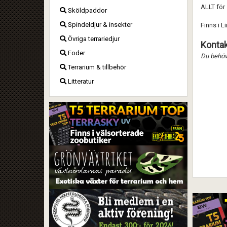
ALLT för 
Sköldpaddor
Spindeldjur & insekter
Finns i L
Övriga terrariedjur
Kontak
Foder
Du behöve
Terrarium & tillbehör
Litteratur