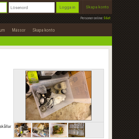
Skapa konto
Logga in
Personer online:
56st
rum
Mässor
Skapa konto
skållar