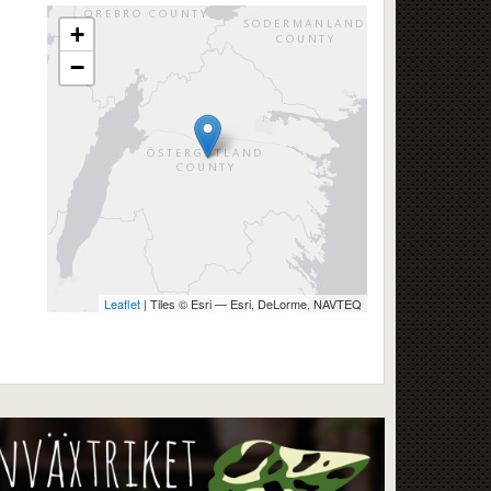
+
−
Leaflet
| Tiles © Esri — Esri, DeLorme, NAVTEQ