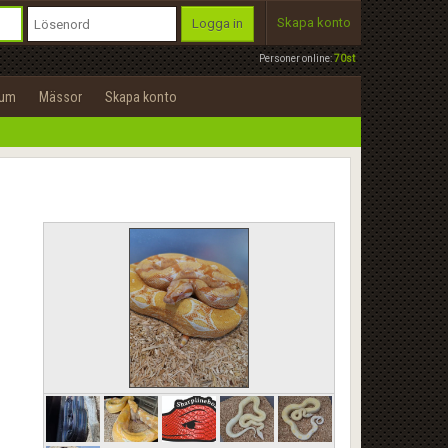
Skapa konto
Logga in
Personer online:
70st
rum
Mässor
Skapa konto