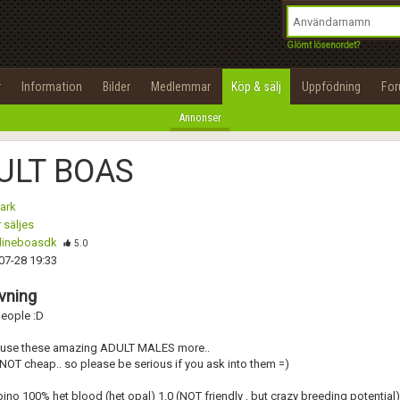
integritetspolicy
OK
Utför
Namn:
Namn:
Begär nytt lösenord
Glömt lösenordet?
Alla
Positiva
Negativa
Tillbaka till förstasidan
Epost:
Beskrivning:
r
Information
Bilder
Medlemmar
Köp & sälj
Uppfödning
Fo
100%
Annonser
Användarnamn:
Spara
Avbryt
Spara ändringar
ULT BOAS
Lösenord:
Betygsätt
ark
Privacy Policy
 säljes
Terms of Service
lineboasdk
Skicka meddelande
5.0
07-28 19:33
Skapa konto
vning
people :D
 use these amazing ADULT MALES more..
NOT cheap.. so please be serious if you ask into them =)
bino 100% het blood (het opal) 1.0 (NOT friendly , but crazy breeding potential)