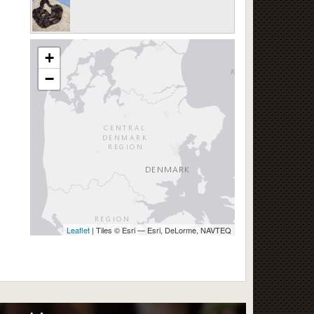
+
−
Leaflet
| Tiles © Esri — Esri, DeLorme, NAVTEQ