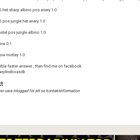
 het sharp albino pos anery 1.0
 pos jungle het anery 1.0
Förnya annons
Kan förnyas om
stel pos jungle albino 1.0
Aktivera annons
ow 0.1
Inaktivera annons
ow motley 1.0
Radera annons
ible faster answer , then find me on facebook
Redigera annons
arplineboasdk
t
r vara inloggad för att se kontaktinformation