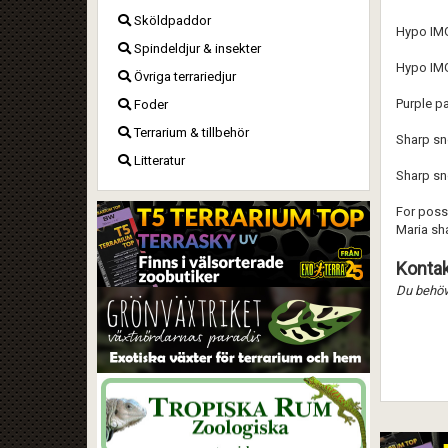
Sköldpaddor
Hypo IMG
Spindeldjur & insekter
Hypo IMG
Övriga terrariedjur
Purple pa
Foder
Terrarium & tillbehör
Sharp sn
Litteratur
Sharp sn
For poss
Maria sh
Kontak
Du behöve