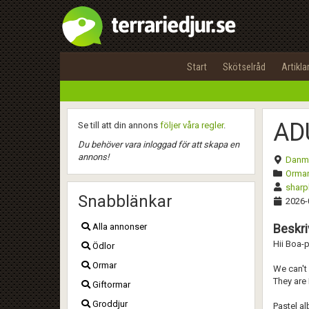
Start
Skötselråd
Artikla
AD
Se till att din annons
följer våra regler
.
Du behöver vara inloggad för att skapa en
annons!
Danm
Ormar
sharp
Snabblänkar
2026-
Alla annonser
Beskri
Hii Boa-
Ödlor
Ormar
We can't
They are 
Giftormar
Groddjur
Pastel al