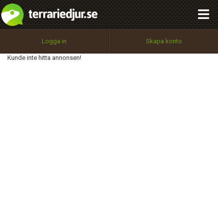
integritetspolicy
OK
Utför
Namn:
Begär nytt lösenord
Logga in
Skapa konto
Tillbaka till förstasidan
Kunde inte hitta annonsen!
100%
Epost:
Användarnamn:
Lösenord:
Privacy Policy
Terms of Service