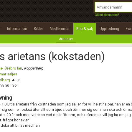
integritetspolicy
OK
Utför
Namn:
Namn:
Begär nytt lösenord
Glömt lösenordet?
Alla
Positiva
Negativa
Tillbaka till förstasidan
Epost:
Beskrivning:
r
Information
Bilder
Medlemmar
Köp & sälj
Uppfödning
Fo
100%
Annonser
Användarnamn:
Spara
Avbryt
Spara ändringar
is arietans (kokstaden)
Lösenord:
Betygsätt
ge
,
Örebro län
,
Kopparberg
Privacy Policy
mar säljes
Terms of Service
hlberg
Skicka meddelande
5.0
08-05 13:21
Skapa konto
vning
 1.0 Bitis arietans från kostnaden som jag säljer. för vill helst ha par, han är en b
r sig som en också äter allt som bjuds och tömmer sig som han ska och ömsar
der 20 år och med vetskap vad de är för orm, och referenser vill jag ha om jag 
. frågor hör av er
ådska att bli av med han