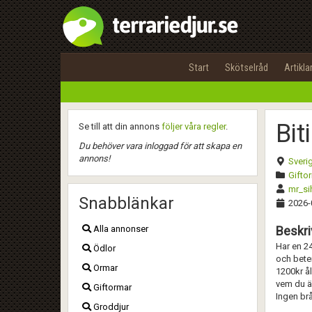
Start
Skötselråd
Artikla
Bit
Se till att din annons
följer våra regler
.
Du behöver vara inloggad för att skapa en
annons!
Sveri
Giftor
mr_si
Snabblänkar
2026-
Alla annonser
Beskri
Har en 24
Ödlor
och bete
Ormar
1200kr ål
vem du är
Giftormar
Ingen br
Groddjur