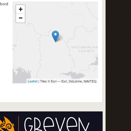
 bord
+
−
Leaflet
| Tiles © Esri — Esri, DeLorme, NAVTEQ