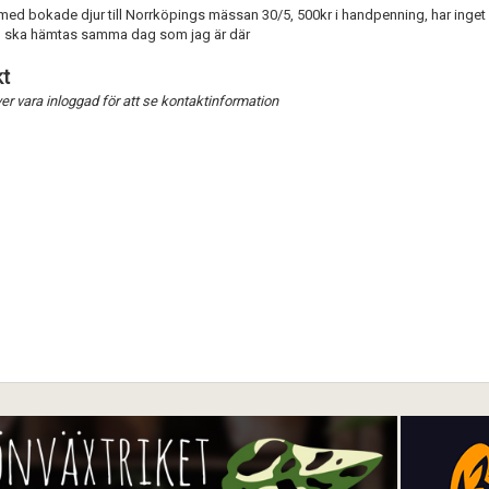
 med bokade djur till Norrköpings mässan 30/5, 500kr i handpenning, har inget
n ska hämtas samma dag som jag är där
Förnya annons
Kan förnyas om
t
Aktivera annons
r vara inloggad för att se kontaktinformation
Inaktivera annons
Radera annons
Redigera annons