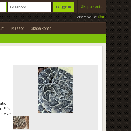
Skapa konto
Logga in
Personer online:
67st
rum
Mässor
Skapa konto
itis
. Pris
inte vet