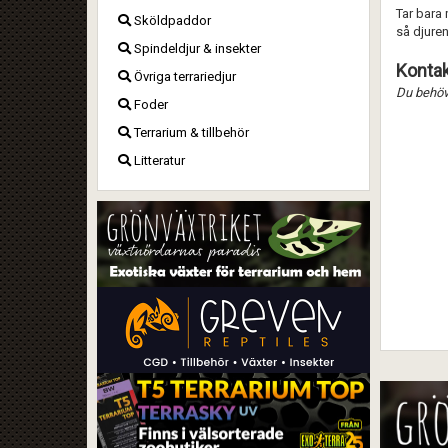
Tar bara
Sköldpaddor
så djure
Spindeldjur & insekter
Kontak
Övriga terrariedjur
Du behöve
Foder
Terrarium & tillbehör
Litteratur