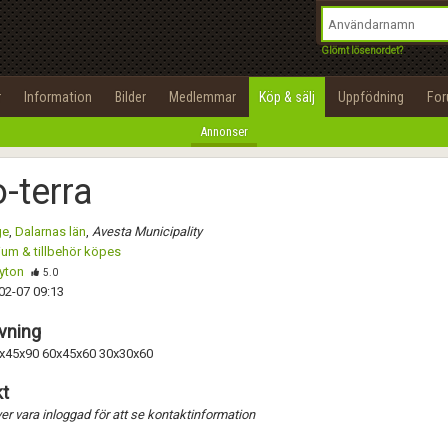
integritetspolicy
OK
Utför
Namn:
Namn:
Begär nytt lösenord
Glömt lösenordet?
Alla
Positiva
Negativa
Tillbaka till förstasidan
Epost:
Beskrivning:
r
Information
Bilder
Medlemmar
Köp & sälj
Uppfödning
Fo
100%
Annonser
Användarnamn:
Spara
Avbryt
Spara ändringar
-terra
Lösenord:
Betygsätt
ge
,
Dalarnas län
,
Avesta Municipality
Privacy Policy
ium & tillbehör köpes
Terms of Service
yton
Skicka meddelande
5.0
02-07 09:13
Skapa konto
vning
x45x90 60x45x60 30x30x60
t
r vara inloggad för att se kontaktinformation