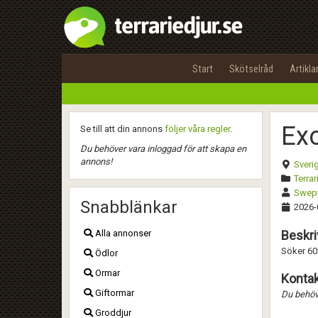
Start
Skötselråd
Artikla
Exo
Se till att din annons
följer våra regler
.
Du behöver vara inloggad för att skapa en
annons!
Sveri
Terrar
Swep
Snabblänkar
2026-
Alla annonser
Beskri
Söker 60
Ödlor
Ormar
Kontak
Giftormar
Du behöve
Groddjur