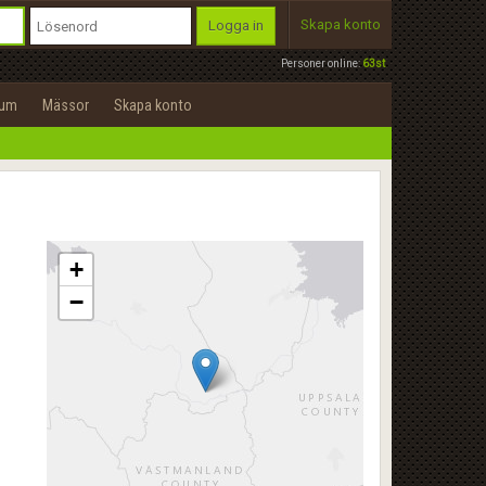
Skapa konto
Logga in
Personer online:
63st
rum
Mässor
Skapa konto
+
−