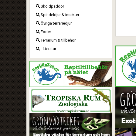
Sköldpaddor
Spindeldjur & insekter
Övriga terrariedjur
Foder
Terrarium & tillbehör
Litteratur