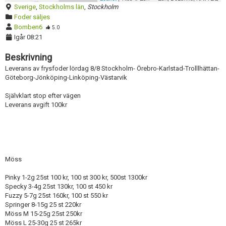
Sverige
,
Stockholms län
,
Stockholm
Aktivera annons
Foder säljes
Bomben6
5.0
Inaktivera annons
Igår 08:21
Radera annons
Beskrivning
Redigera annons
Leverans av frysfoder lördag 8/8 Stockholm- Örebro-Karlstad-Trolllhättan-
Göteborg-Jönköping-Linköping-Västarvik
Självklart stop efter vägen
Leverans avgift 100kr
Möss
Pinky 1-2g 25st 100 kr, 100 st 300 kr, 500st 1300kr
Specky 3-4g 25st 130kr, 100 st 450 kr
Fuzzy 5-7g 25st 160kr, 100 st 550 kr
Springer 8-15g 25 st 220kr
Möss M 15-25g 25st 250kr
Möss L 25-30g 25 st 265kr