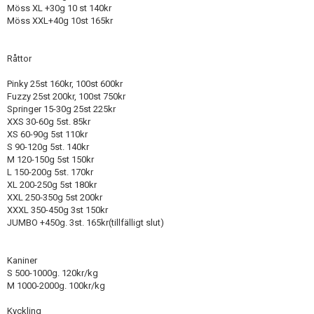
Möss XL +30g 10 st 140kr
Möss XXL+40g 10st 165kr
Råttor
Pinky 25st 160kr, 100st 600kr
Fuzzy 25st 200kr, 100st 750kr
Springer 15-30g 25st 225kr
XXS 30-60g 5st. 85kr
XS 60-90g 5st 110kr
S 90-120g 5st. 140kr
M 120-150g 5st 150kr
L 150-200g 5st. 170kr
XL 200-250g 5st 180kr
XXL 250-350g 5st 200kr
XXXL 350-450g 3st 150kr
JUMBO +450g. 3st. 165kr(tillfälligt slut)
Kaniner
S 500-1000g. 120kr/kg
M 1000-2000g. 100kr/kg
Kyckling