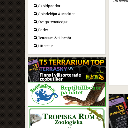
Du behöve
Sköldpaddor
Spindeldjur & insekter
Övriga terrariedjur
Foder
Terrarium & tillbehör
Litteratur