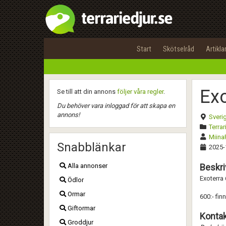
Start
Skötselråd
Artikla
Exo
Se till att din annons
följer våra regler
.
Du behöver vara inloggad för att skapa en
annons!
Sveri
Terrar
Miina
Snabblänkar
2025-
Alla annonser
Beskri
Exoterra 
Ödlor
Ormar
600:- fin
Giftormar
Kontak
Groddjur