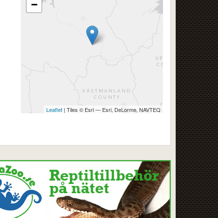
−
Leaflet
| Tiles © Esri — Esri, DeLorme, NAVTEQ