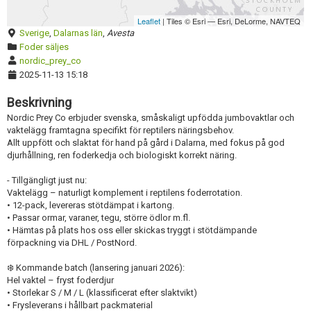
Redigera annons
Leaflet
| Tiles © Esri — Esri, DeLorme, NAVTEQ
Sverige
,
Dalarnas län
,
Avesta
Foder säljes
nordic_prey_co
2025-11-13 15:18
Beskrivning
Nordic Prey Co erbjuder svenska, småskaligt upfödda jumbovaktlar och
vaktelägg framtagna specifikt för reptilers näringsbehov.
Allt uppfött och slaktat för hand på gård i Dalarna, med fokus på god
djurhållning, ren foderkedja och biologiskt korrekt näring.
- Tillgängligt just nu:
Vaktelägg – naturligt komplement i reptilens foderrotation.
• 12-pack, levereras stötdämpat i kartong.
• Passar ormar, varaner, tegu, större ödlor m.fl.
• Hämtas på plats hos oss eller skickas tryggt i stötdämpande
förpackning via DHL / PostNord.
❄️ Kommande batch (lansering januari 2026):
Hel vaktel – fryst foderdjur
• Storlekar S / M / L (klassificerat efter slaktvikt)
• Frysleverans i hållbart packmaterial