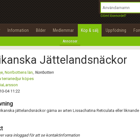
integritetspolicy
OK
Utför
Namn:
Namn:
Begär nytt lösenord
Glömt lösenordet?
Alla
Positiva
Negativa
Tillbaka till förstasidan
Epost:
Beskrivning:
r
Information
Bilder
Medlemmar
Köp & sälj
Uppfödning
Fo
100%
Annonser
Användarnamn:
Spara
Avbryt
Spara ändringar
ikanska Jättelandsnäckor
Lösenord:
Betygsätt
ge
,
Norrbottens län
,
Norrbotten
Privacy Policy
 terrariedjur köpes
Terms of Service
riaLarsson
Skicka meddelande
10-04 11:22
Skapa konto
vning
ikanska jättelandsnäckor gärna av arten Lissachatina Reticulata eller liknande 
t
r vara inloggad för att se kontaktinformation