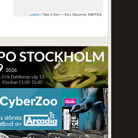
Leaflet
| Tiles © Esri — Esri, DeLorme, NAVTEQ