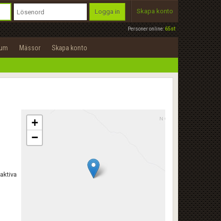
Skapa konto
Logga in
Personer online:
65st
rum
Mässor
Skapa konto
+
−
aktiva