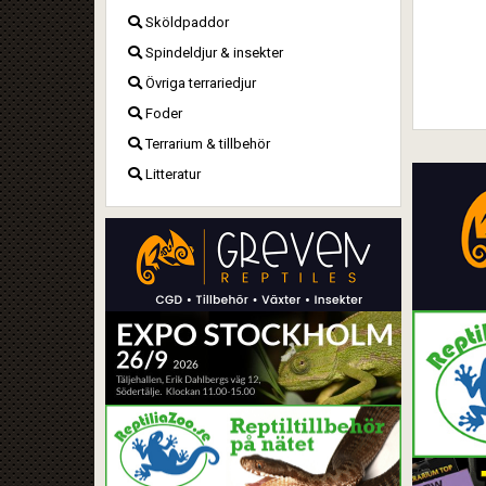
Sköldpaddor
Spindeldjur & insekter
Övriga terrariedjur
Foder
Terrarium & tillbehör
Litteratur