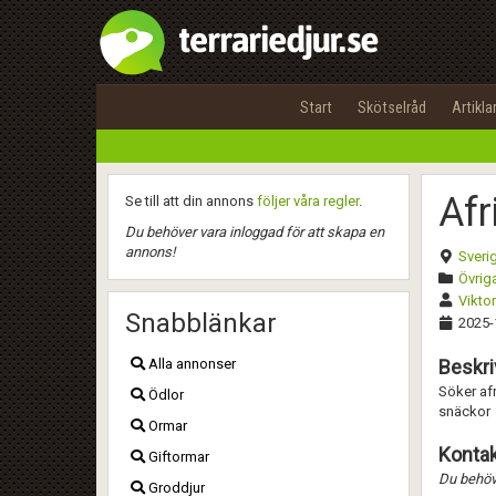
Start
Skötselråd
Artikla
Afr
Se till att din annons
följer våra regler
.
Du behöver vara inloggad för att skapa en
annons!
Sveri
Övriga
Vikto
Snabblänkar
2025-
Alla annonser
Beskri
Söker afr
Ödlor
snäckor
Ormar
Kontak
Giftormar
Du behöve
Groddjur