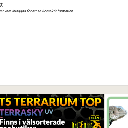
t
r vara inloggad för att se kontaktinformation
Förnya annons
Kan förnyas om
Aktivera annons
Inaktivera annons
Radera annons
Redigera annons