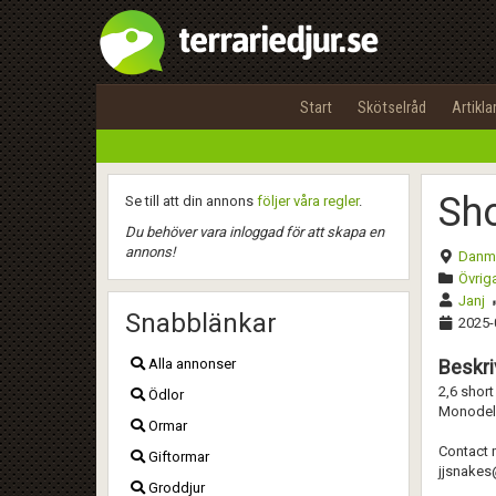
Start
Skötselråd
Artikla
Sho
Se till att din annons
följer våra regler
.
Du behöver vara inloggad för att skapa en
annons!
Danm
Övriga
Janj
Snabblänkar
2025-
Alla annonser
Beskri
2,6 shor
Ödlor
Monodel
Ormar
Contact 
Giftormar
jjsnake
Groddjur