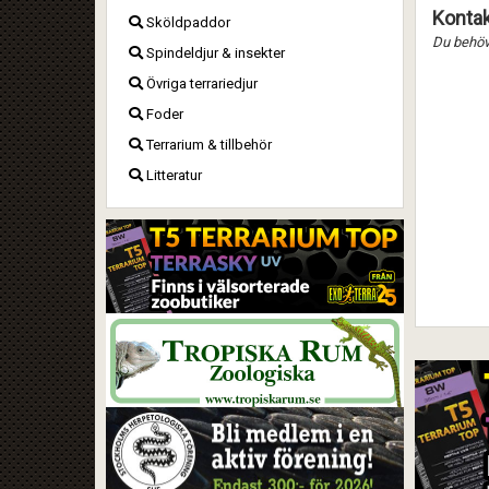
Kontak
Sköldpaddor
Du behöve
Spindeldjur & insekter
Övriga terrariedjur
Foder
Terrarium & tillbehör
Litteratur