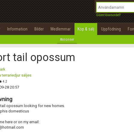
integritetspolicy
OK
Utför
Namn:
Namn:
Begär nytt lösenord
Glömt lösenordet?
Alla
Positiva
Negativa
Tillbaka till förstasidan
Epost:
Beskrivning:
r
Information
Bilder
Medlemmar
Köp & sälj
Uppfödning
Fo
100%
Annonser
Användarnamn:
Spara
Avbryt
Spara ändringar
rt tail opossum
Lösenord:
Betygsätt
ark
Privacy Policy
 terrariedjur säljes
Terms of Service
Skicka meddelande
4.2
09-28 20:57
Skapa konto
vning
t tail opossum looking for new homes.
phis domesticus
me here or on my email:
s@hotmail.com