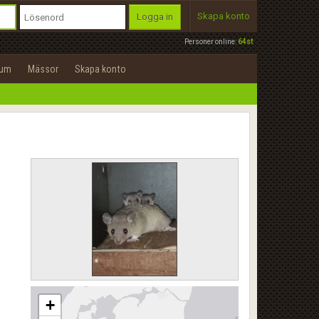
Skapa konto
Logga in
Personer online:
64st
rum
Mässor
Skapa konto
+