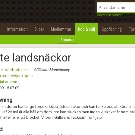
integritetspolicy
OK
Utför
Namn:
Namn:
Begär nytt lösenord
Glömt lösenordet?
Alla
Positiva
Negativa
Tillbaka till förstasidan
Epost:
Beskrivning:
r
Information
Bilder
Medlemmar
Köp & sälj
Uppfödning
Fo
100%
Annonser
Användarnamn:
Spara
Avbryt
Spara ändringar
te landsnäckor
Lösenord:
Betygsätt
ge
,
Norrbottens län
,
Gällivare Municipality
Privacy Policy
 terrariedjur köpes
Terms of Service
riaLarsson
Skicka meddelande
09-15 07:09
Skapa konto
vning
in dotter har länge försökt köpa jättesnäckor och kan tänka oss att köra en b
. Iaf 25 mil åt alla håll om dom inte kan skickas men ingen vi skriver åt som säl
h inte heller på blocket. Vi bor i Gällivare. Tacksam för hjälp
t