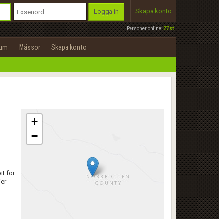
Skapa konto
Logga in
Personer online:
27st
rum
Mässor
Skapa konto
+
−
it för
jer