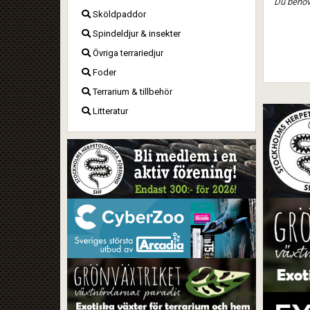
Du behöve
Sköldpaddor
Spindeldjur & insekter
Övriga terrariedjur
Foder
Terrarium & tillbehör
Litteratur