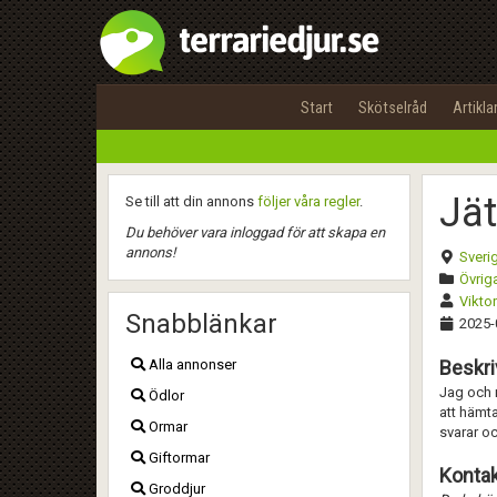
Start
Skötselråd
Artikla
Jät
Se till att din annons
följer våra regler
.
Du behöver vara inloggad för att skapa en
annons!
Sveri
Övriga
Vikto
Snabblänkar
2025-
Alla annonser
Beskri
Jag och m
Ödlor
att hämta
Ormar
svarar oc
Giftormar
Kontak
Groddjur