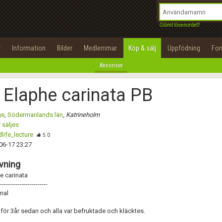
integritetspolicy
OK
Utför
Namn:
Namn:
Begär nytt lösenord
Glömt lösenordet?
Alla
Positiva
Negativa
Tillbaka till förstasidan
Epost:
Beskrivning:
r
Information
Bilder
Medlemmar
Köp & sälj
Uppfödning
Fo
100%
Annonser
Användarnamn:
Spara
Avbryt
Spara ändringar
 Elaphe carinata PB
Lösenord:
Betygsätt
ge
,
Södermanlands län
,
Katrineholm
Privacy Policy
 säljes
Terms of Service
life_lecture
Skicka meddelande
5.0
06-17 23:27
Skapa konto
vning
e carinata
-----------‐------------
mal
för 3år sedan och alla var befruktade och kläcktes.