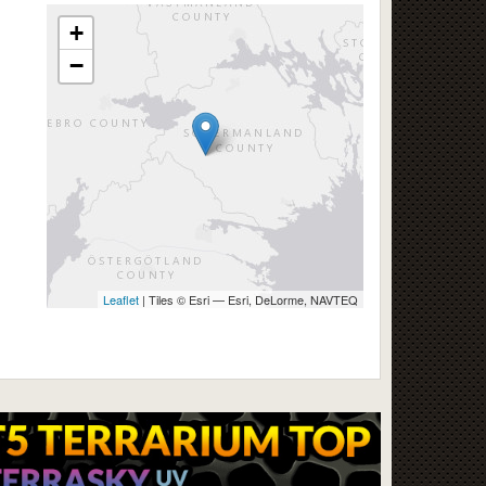
+
−
Leaflet
| Tiles © Esri — Esri, DeLorme, NAVTEQ