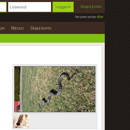
Skapa konto
Logga in
Personer online:
63st
rum
Mässor
Skapa konto