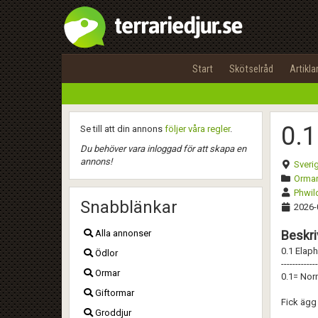
Start
Skötselråd
Artikla
0.1
Se till att din annons
följer våra regler
.
Du behöver vara inloggad för att skapa en
annons!
Sveri
Ormar
Phwild
Snabblänkar
2026-
Alla annonser
Beskri
0.1 Elaph
Ödlor
-------------
Ormar
0.1= Nor
Giftormar
Fick ägg 
Groddjur