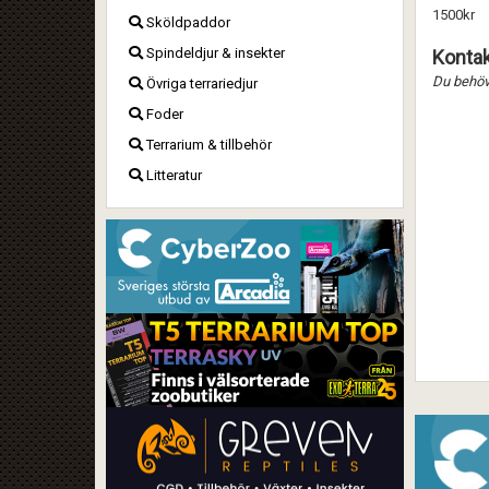
1500kr
Sköldpaddor
Spindeldjur & insekter
Kontak
Du behöve
Övriga terrariedjur
Foder
Terrarium & tillbehör
Litteratur