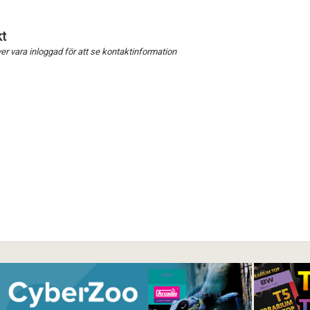
t
Förnya annons
Kan förnyas om
r vara inloggad för att se kontaktinformation
Aktivera annons
Inaktivera annons
Radera annons
Redigera annons