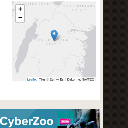
+
−
Leaflet
| Tiles © Esri — Esri, DeLorme, NAVTEQ