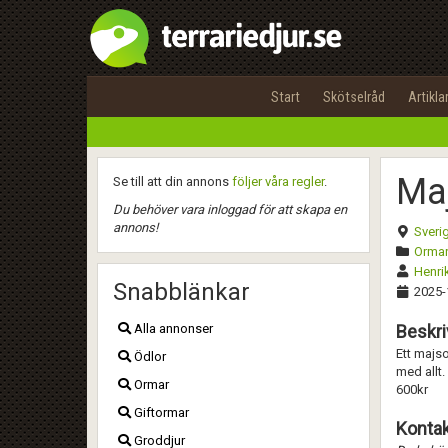
Start
Skötselråd
Artikla
Ma
Se till att din annons
följer våra regler
.
Du behöver vara inloggad för att skapa en
annons!
Sveri
Ormar
Henr
Snabblänkar
2025-
Alla annonser
Beskri
Ett majso
Ödlor
med allt.
Ormar
600kr
Giftormar
Kontak
Groddjur