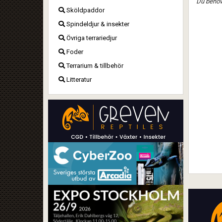
Du behöve
Sköldpaddor
Spindeldjur & insekter
Övriga terrariedjur
Foder
Terrarium & tillbehör
Litteratur