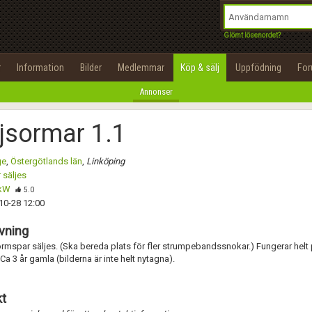
integritetspolicy
OK
Utför
Namn:
Namn:
Begär nytt lösenord
Glömt lösenordet?
Alla
Positiva
Negativa
Tillbaka till förstasidan
Epost:
Beskrivning:
r
Information
Bilder
Medlemmar
Köp & sälj
Uppfödning
Fo
100%
Annonser
Användarnamn:
Spara
Avbryt
Spara ändringar
jsormar 1.1
Lösenord:
Betygsätt
ge
,
Östergötlands län
,
Linköping
Privacy Policy
 säljes
Terms of Service
ikW
Skicka meddelande
5.0
10-28 12:00
Skapa konto
vning
rmspar säljes. (Ska bereda plats för fler strumpebandssnokar.) Fungerar helt 
 Ca 3 år gamla (bilderna är inte helt nytagna).
t