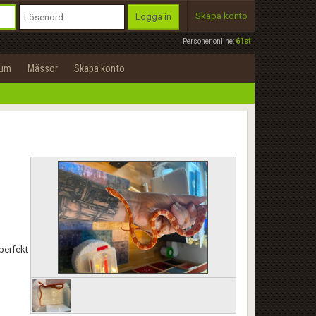
Skapa konto
Logga in
Personer online:
61st
rum
Mässor
Skapa konto
perfekt