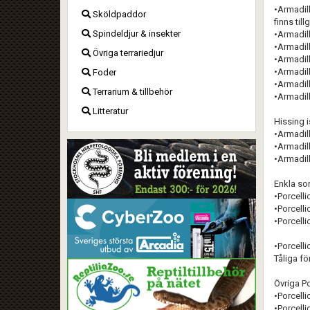
•Armadil
Sköldpaddor
finns till
Spindeldjur & insekter
•Armadill
•Armadill
Övriga terrariedjur
•Armadilli
•Armadill
Foder
•Armadill
Terrarium & tillbehör
•Armadill
Litteratur
Hissing 
•Armadill
•Armadill
•Armadill
Enkla sor
•Porcelli
•Porcelli
•Porcelli
•Porcelli
Tåliga fö
Övriga Po
•Porcelli
•Porcelli