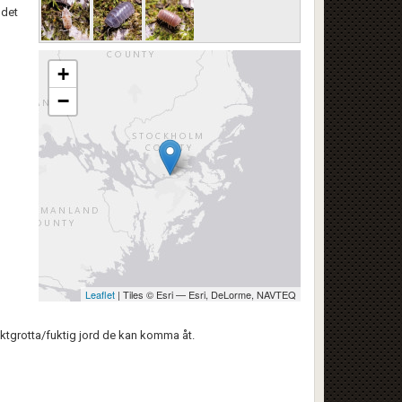
 det
+
−
Leaflet
| Tiles © Esri — Esri, DeLorme, NAVTEQ
fuktgrotta/fuktig jord de kan komma åt.