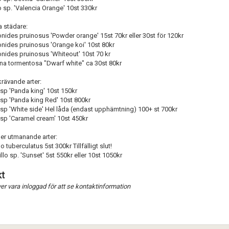
o sp. 'Valencia Orange' 10st 330kr
a städare:
onides pruinosus 'Powder orange' 15st 70kr eller 30st för 120kr
onides pruinosus 'Orange koi' 10st 80kr
onides pruinosus 'Whiteout' 10st 70 kr
ina tormentosa "Dwarf white" ca 30st 80kr
rävande arter:
sp 'Panda king' 10st 150kr
 sp 'Panda king Red' 10st 800kr
 sp 'White side' Hel låda (endast upphämtning) 100+ st 700kr
 sp 'Caramel cream' 10st 450kr
er utmanande arter:
o tuberculatus 5st 300kr Tillfälligt slut!
llo sp. 'Sunset' 5st 550kr eller 10st 1050kr
t
r vara inloggad för att se kontaktinformation