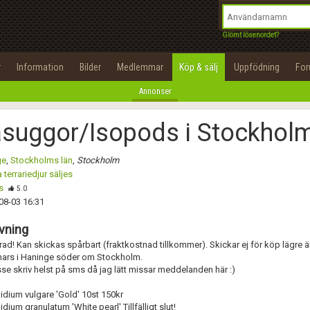
integritetspolicy
OK
Utför
Namn:
Namn:
Begär nytt lösenord
Glömt lösenordet?
Alla
Positiva
Negativa
Tillbaka till förstasidan
Epost:
Beskrivning:
r
Information
Bilder
Medlemmar
Köp & sälj
Uppfödning
Fo
100%
Annonser
Användarnamn:
Spara
Avbryt
Spara ändringar
åsuggor/Isopods i Stockhol
Lösenord:
Betygsätt
ge
,
Stockholms län
,
Stockholm
Privacy Policy
 terrariedjur säljes
Terms of Service
s
Skicka meddelande
5.0
08-03 16:31
Skapa konto
vning
d! Kan skickas spårbart (fraktkostnad tillkommer). Skickar ej för köp lägre ä
nars i Haninge söder om Stockholm.
sse skriv helst på sms då jag lätt missar meddelanden här :)
idium vulgare 'Gold' 10st 150kr
idium granulatum 'White pearl' Tillfälligt slut!