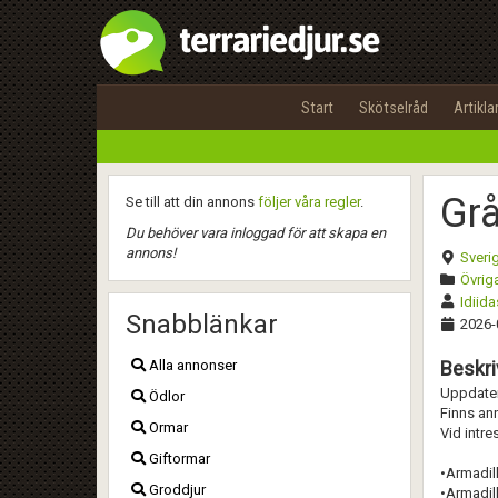
Start
Skötselråd
Artikla
Gr
Se till att din annons
följer våra regler
.
Du behöver vara inloggad för att skapa en
annons!
Sveri
Övriga
Idiida
Snabblänkar
2026-
Alla annonser
Beskri
Uppdatera
Ödlor
Finns an
Ormar
Vid intre
Giftormar
•Armadill
Groddjur
•Armadill