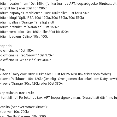
lidium scaberimum 10st 150kr (funkar bra hos AFT, leopardgecko förutsatt att
gång till fukt) eller 30st för 430kr
idium espanyoli 'Marbleized' 10st 130kr eller 30st för 370kr
idium klugii 'Split' REA 10st 120kr/30st 330kr/50st 550kr
dium pallasii 'Orange' Tillfälligt slut!
idium granulatum 'Naranjito' 10st 150kr
idium versicolor 10st 180kr eller 30st för 520kr
idium badium 'Calico' 10st 400kr
isopods:
o officinalis 10st 150kr
o officinalis 'Red/brown' 10st 170kr
o officinalis 'White Piña' 8st 400kr
ter:
Förnya annons
Kan förnyas om
o laevis 'Dairy cow' 30st 100kr eller 100st för 250kr (Funkar bra som foder!)
o laevis 'Milkback' 15st 120kr (Ovanlig i Sverige men lika enkel som Dairy cow!)
Aktivera annons
o laevis 'Orange' 30st 120kr eller 60st 330kr
Inaktivera annons
o spatulatus 10st 150kr
r torrt klimat! Perfekt hos t.ex. AFT, leopardgecko m.m. förutsatt att där finns 
Radera annons
rcellio (behöver torrare klimat!):
Redigera annons
o bolivari 10st 700kr
o sp. Sevilla 'Caramel' 10st 330kr