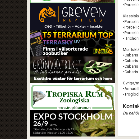
•Porcelli
Klassisk
•Porcelli
•Porcelli
•Porcelli
• Trichor
Mer fuktk
•Cubaris 
•Cubaris
•Cubaris
•Cubaris
Övriga/m
•Armadill
•Troglodi
Kontak
Du behöve