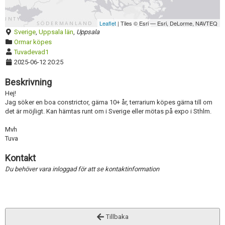
Skapa konto
Aktivera annons
Leaflet
| Tiles © Esri — Esri, DeLorme, NAVTEQ
Inaktivera annons
Sverige
,
Uppsala län
,
Uppsala
Ormar köpes
Radera annons
Tuvadevad1
2025-06-12 20:25
Redigera annons
Beskrivning
Hej!
Jag söker en boa constrictor, gärna 10+ år, terrarium köpes gärna till om
det är möjligt. Kan hämtas runt om i Sverige eller mötas på expo i Sthlm.
Mvh
Tuva
Kontakt
Du behöver vara inloggad för att se kontaktinformation
Tillbaka