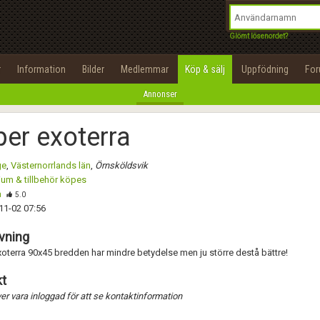
integritetspolicy
OK
Utför
Namn:
Namn:
Begär nytt lösenord
Glömt lösenordet?
Alla
Positiva
Negativa
Tillbaka till förstasidan
Epost:
Beskrivning:
r
Information
Bilder
Medlemmar
Köp & sälj
Uppfödning
Fo
100%
Annonser
Användarnamn:
Spara
Avbryt
Spara ändringar
er exoterra
Lösenord:
Betygsätt
ge
,
Västernorrlands län
,
Örnsköldsvik
Privacy Policy
ium & tillbehör köpes
Terms of Service
a
Skicka meddelande
5.0
11-02 07:56
Skapa konto
vning
oterra 90x45 bredden har mindre betydelse men ju större destå bättre!
t
r vara inloggad för att se kontaktinformation