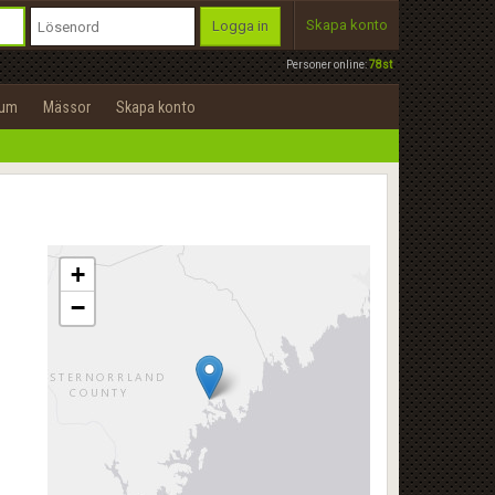
Skapa konto
Logga in
Personer online:
78st
rum
Mässor
Skapa konto
+
−