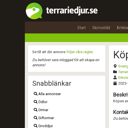
Start
Skötselråd
Artikla
Köp
Se till att din annons
följer våra regler
.
Du behöver vara inloggad för att skapa en
annons!
Sveri
Terrar
Erkol
Snabblänkar
2025-
Alla annonser
Beskri
Köpes ex
Ödlor
Ormar
Kontak
Giftormar
Du behöve
Groddjur