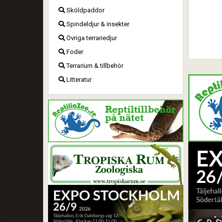
Sköldpaddor
Spindeldjur & insekter
Övriga terrariedjur
Foder
Terrarium & tillbehör
Litteratur