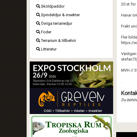
20 st för
Sköldpaddor
Spindeldjur & insekter
Hanar öm
Övriga terrariedjur
Frakt und
Foder
Fler bilde
Terrarium & tillbehör
https:/
Litteratur
Vänligen 
stefan73
MVH // S
.
Kontak
Du behöve