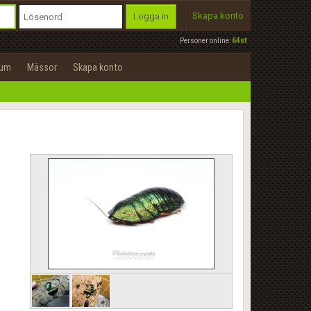
Skapa konto
Logga in
Personer online:
64st
rum
Mässor
Skapa konto