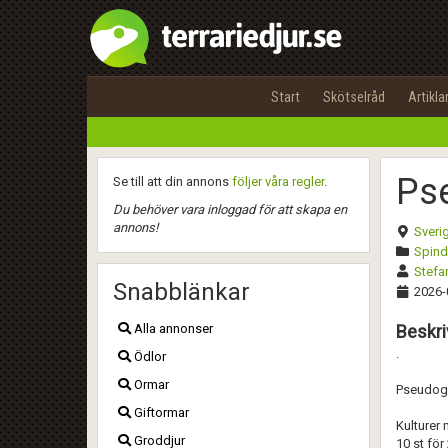
Start
Skötselråd
Artikla
Ps
Se till att din annons
följer våra regler
.
Du behöver vara inloggad för att skapa en
annons!
Sveri
Spinde
Stefa
Snabblänkar
2026-
Alla annonser
Beskri
.
Ödlor
Ormar
Pseudogl
Giftormar
Kulturer 
Groddjur
10 st för