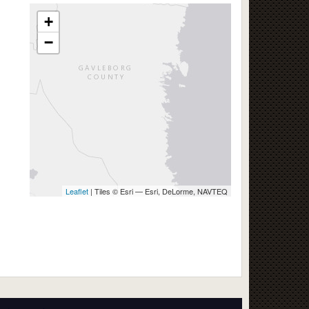
+
−
Leaflet
| Tiles © Esri — Esri, DeLorme, NAVTEQ