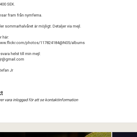
 400 SEK.
sar fram från nymferna.
Förnya annons
Kan förnyas om
er sommarhalvåret är möjligt. Detaljer via mejl.
Aktivera annons
r här:
/www.flickr.com/photos/117824184@N05/albums
Inaktivera annons
svara helst till min mejl:
Radera annons
jr@gmail.com
Redigera annons
tefan Jr
t
r vara inloggad för att se kontaktinformation