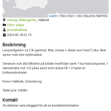
Leaflet
| Tiles © Esri — Esri, DeLorme, NAVTEQ
Sverige
,
Blekinge län
,
Hällevik
Ödlor säljes
emmaihallevik
2024-02-18 22:19
Beskrivning
Leopardgecko ca 2 år gammal. Äter, ömsar o skiter som han(?) ska. Äter
syrsor men inte mjölmaskar.
Terrarium och alla tillbehör på bilden medföljer samt 1 bur kalciumpulver, 1
värmematta och 1/2 påse sand som räcker till 1-2 byten av
bottensubstratet.
Finns i Hällevik, Sölvesborg.
Tänkt pris: 3500kr
Kontakt
Du behöver vara inloggad för att se kontaktinformation