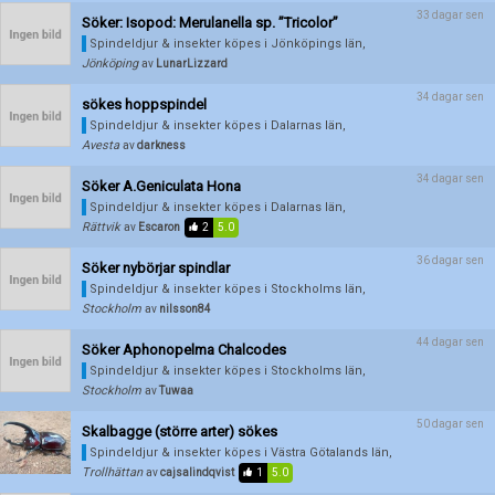
33 dagar sen
Söker: Isopod: Merulanella sp. ”Tricolor”
Spindeldjur & insekter köpes
i Jönköpings län,
Jönköping
av
LunarLizzard
34 dagar sen
sökes hoppspindel
Spindeldjur & insekter köpes
i Dalarnas län,
Avesta
av
darkness
34 dagar sen
Söker A.Geniculata Hona
Spindeldjur & insekter köpes
i Dalarnas län,
Rättvik
av
Escaron
2
5.0
36 dagar sen
Söker nybörjar spindlar
Spindeldjur & insekter köpes
i Stockholms län,
Stockholm
av
nilsson84
44 dagar sen
Söker Aphonopelma Chalcodes
Spindeldjur & insekter köpes
i Stockholms län,
Stockholm
av
Tuwaa
50 dagar sen
Skalbagge (större arter) sökes
Spindeldjur & insekter köpes
i Västra Götalands län,
Trollhättan
av
cajsalindqvist
1
5.0