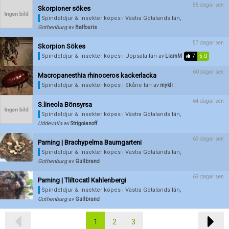
55 dagar sen
Skorpioner sökes
Spindeldjur & insekter köpes
i Västra Götalands län,
Gothenburg
av
Balfouris
57 dagar sen
Skorpion Sökes
Spindeldjur & insekter köpes
i Uppsala län
av
LiamM
7
5.0
60 dagar sen
Macropanesthia rhinoceros kackerlacka
Spindeldjur & insekter köpes
i Skåne län
av
mykli
64 dagar sen
S.lineola Bönsyrsa
Spindeldjur & insekter köpes
i Västra Götalands län,
Uddevalla
av
Strigoianoff
69 dagar sen
Parning | Brachypelma Baumgarteni
Spindeldjur & insekter köpes
i Västra Götalands län,
Gothenburg
av
Gullbrand
69 dagar sen
Parning | Tliltocatl Kahlenbergi
Spindeldjur & insekter köpes
i Västra Götalands län,
Gothenburg
av
Gullbrand
1
2
3