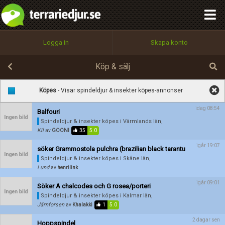
integritetspolicy
OK
Utför
Namn:
Namn:
Begär nytt lösenord
Alla
Positiva
Negativa
Logga in
Skapa konto
Tillbaka till förstasidan
Beskrivning:
100%
Epost:
Köp & sälj
Spara
Avbryt
Spara ändringar
Köpes
- Visar spindeldjur & insekter köpes-annonser
Användarnamn:
idag 08:54
Balfouri
Betygsätt
Spindeldjur & insekter köpes
i Värmlands län,
Kil
av
GOONI
35
5.0
igår 19:07
söker Grammostola pulchra (brazilian black tarantu
Lösenord:
Spindeldjur & insekter köpes
i Skåne län,
Lund
av
henrilink
igår 09:01
Söker A chalcodes och G rosea/porteri
Privacy Policy
Spindeldjur & insekter köpes
i Kalmar län,
Terms of Service
Järnforsen
av
Khalakki
1
5.0
2 dagar sen
Hoppspindel