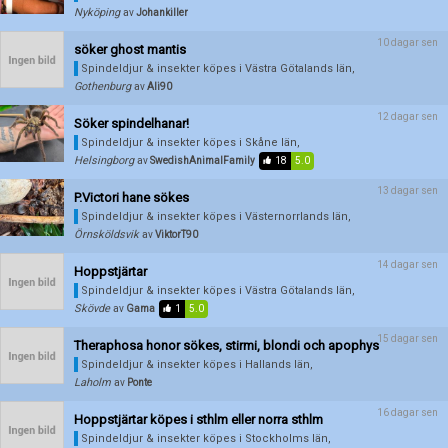
Nyköping
av
Johankiller
10 dagar sen
söker ghost mantis
Spindeldjur & insekter köpes
i Västra Götalands län,
Gothenburg
av
Ali90
12 dagar sen
Söker spindelhanar!
Spindeldjur & insekter köpes
i Skåne län,
Helsingborg
av
SwedishAnimalFamily
18
5.0
13 dagar sen
P.Victori hane sökes
Spindeldjur & insekter köpes
i Västernorrlands län,
Örnsköldsvik
av
ViktorT90
14 dagar sen
Hoppstjärtar
Spindeldjur & insekter köpes
i Västra Götalands län,
Skövde
av
Gama
1
5.0
15 dagar sen
Theraphosa honor sökes, stirmi, blondi och apophys
Spindeldjur & insekter köpes
i Hallands län,
Laholm
av
Ponte
16 dagar sen
Hoppstjärtar köpes i sthlm eller norra sthlm
Förnya annons
Kan förnyas om
Spindeldjur & insekter köpes
i Stockholms län,