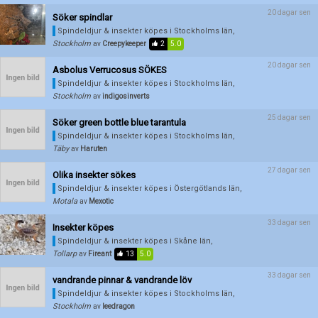
20 dagar sen
Söker spindlar
Spindeldjur & insekter köpes
i Stockholms län,
Stockholm
av
Creepykeeper
2
5.0
20 dagar sen
Asbolus Verrucosus SÖKES
Spindeldjur & insekter köpes
i Stockholms län,
Stockholm
av
indigosinverts
25 dagar sen
Söker green bottle blue tarantula
Spindeldjur & insekter köpes
i Stockholms län,
Täby
av
Haruten
27 dagar sen
Olika insekter sökes
Spindeldjur & insekter köpes
i Östergötlands län,
Motala
av
Mexotic
33 dagar sen
Insekter köpes
Spindeldjur & insekter köpes
i Skåne län,
Tollarp
av
Fireant
13
5.0
33 dagar sen
vandrande pinnar & vandrande löv
Spindeldjur & insekter köpes
i Stockholms län,
Stockholm
av
leedragon