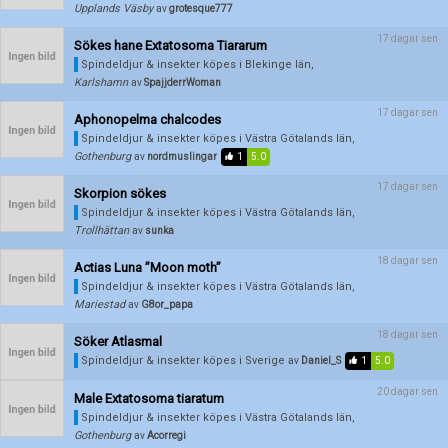
Upplands Väsby
av
grotesque777
Aktivera annons
17 dagar sen
Sökes hane Extatosoma Tiararum
Inaktivera annons
Spindeldjur & insekter köpes
i Blekinge län,
Karlshamn
av
SpajjderrWoman
Radera annons
17 dagar sen
Aphonopelma chalcodes
Redigera annons
Spindeldjur & insekter köpes
i Västra Götalands län,
Gothenburg
av
nordmuslingar
1
5.0
17 dagar sen
Skorpion sökes
Spindeldjur & insekter köpes
i Västra Götalands län,
Trollhättan
av
sunka
18 dagar sen
Actias Luna ”Moon moth”
Spindeldjur & insekter köpes
i Västra Götalands län,
Mariestad
av
G8or_papa
18 dagar sen
Söker Atlasmal
Spindeldjur & insekter köpes
i Sverige
av
Daniel_S
1
5.0
20 dagar sen
Male Extatosoma tiaratum
Spindeldjur & insekter köpes
i Västra Götalands län,
Gothenburg
av
Acorregi