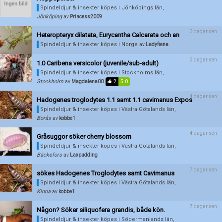
Skapa konto
Spindeldjur & insekter köpes
i Jönköpings län,
Jönköping
av
Princess2009
3 dagar sen
Heteropteryx dilatata, Eurycantha Calcarata och an
Spindeldjur & insekter köpes
i Norge
av
Ladyfiena
3 dagar sen
1.0 Caribena versicolor (juvenile/sub-adult)
Spindeldjur & insekter köpes
i Stockholms län,
Stockholm
av
Magdalena00
2
5.0
4 dagar sen
Hadogenes troglodytes 1.1 samt 1.1 cavimanus Expos
Spindeldjur & insekter köpes
i Västra Götalands län,
Borås
av
kobbe1
4 dagar sen
Gråsuggor söker cherry blossom
Spindeldjur & insekter köpes
i Västra Götalands län,
Bäckefors
av
Laxpudding
7 dagar sen
sökes Hadogenes Troglodytes samt Cavimanus
Spindeldjur & insekter köpes
i Västra Götalands län,
Kinna
av
kobbe1
7 dagar sen
Någon? Söker siliquofera grandis, både kön.
Spindeldjur & insekter köpes
i Södermanlands län,