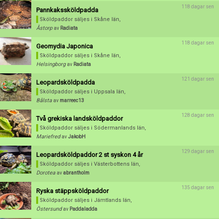
118 dagar sen
Pannkakssköldpadda
Sköldpaddor säljes
i Skåne län,
Åstorp
av
Radiata
118 dagar sen
Geomydia Japonica
Sköldpaddor säljes
i Skåne län,
Helsingborg
av
Radiata
121 dagar sen
Leopardsköldpadda
Sköldpaddor säljes
i Uppsala län,
Bålsta
av
marreec13
128 dagar sen
Två grekiska landsköldpaddor
Sköldpaddor säljes
i Södermanlands län,
Mariefred
av
JakobH
129 dagar sen
Leopardsköldpaddor 2 st syskon 4 år
Sköldpaddor säljes
i Västerbottens län,
Dorotea
av
abrantholm
135 dagar sen
Ryska stäppsköldpaddor
Sköldpaddor säljes
i Jämtlands län,
Östersund
av
Paddaladda