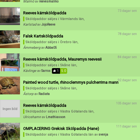
Malmö
av
reevesmalmo
73 dagar sen
Reeves kärrsköldpadda
Sköldpaddor säljes
i Värmlands län,
Karlstad
av
JojoReeve
78 dagar sen
Falsk Kartsköldpadda
Sköldpaddor säljes
i Örebro län,
Åmmeberg
av
Abba05
84 dagar sen
Reeves kärrsköldpadda, Mauremys reevesii
Sköldpaddor säljes
i Skåne län,
Kävlinge
av
Sarros
1
5.0
92 dagar sen
Painted wood turtle, rhinoclemmys pulcherrima mann
Sköldpaddor säljes
i Skåne län,
Åstorp
av
Radiata
105 dagar sen
Reeves kärrsköldpadda
Sköldpaddor säljes
i Västra Götalands län,
Ulricehamn
av
Lmathiasson
111 dagar sen
OMPLACERING Grekisk Skölpadda (Hane)
Sköldpaddor säljes
i Västra Götalands län
av
svenja