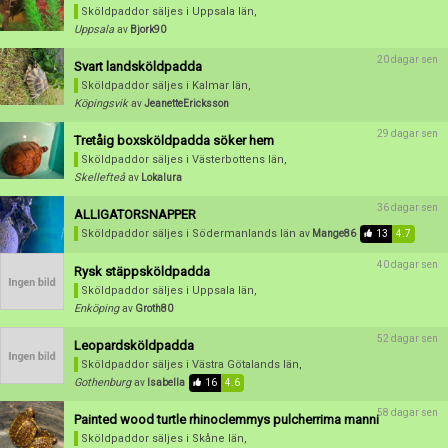
Sköldpaddor säljes
i Uppsala län,
Uppsala
av
Bjork90
20 dagar sen
Svart landsköldpadda
Sköldpaddor säljes
i Kalmar län,
Köpingsvik
av
JeanetteEricksson
29 dagar sen
Tretåig boxsköldpadda söker hem
Sköldpaddor säljes
i Västerbottens län,
Skellefteå
av
Lokalura
36 dagar sen
ALLIGATORSNAPPER
Sköldpaddor säljes
i Södermanlands län
av
Mange86
13
4.7
40 dagar sen
Rysk stäppsköldpadda
Sköldpaddor säljes
i Uppsala län,
Enköping
av
Groth80
52 dagar sen
Leopardsköldpadda
Sköldpaddor säljes
i Västra Götalands län,
Gothenburg
av
Isabella
16
4.6
58 dagar sen
Painted wood turtle rhinoclemmys pulcherrima manni
Sköldpaddor säljes
i Skåne län,