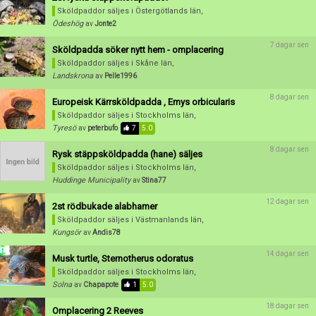
Skapa konto
Sköldpaddor säljes
i Östergötlands län,
Ödeshög
av
Jonte2
7 dagar sen
Sköldpadda söker nytt hem - omplacering
Sköldpaddor säljes
i Skåne län,
Landskrona
av
Pelle1996
8 dagar sen
Europeisk Kärrsköldpadda , Emys orbicularis
Sköldpaddor säljes
i Stockholms län,
Tyresö
av
peterbufo
7
5.0
8 dagar sen
Rysk stäppsköldpadda (hane) säljes
Sköldpaddor säljes
i Stockholms län,
Huddinge Municipality
av
Stina77
12 dagar sen
2st rödbukade alabhamer
Sköldpaddor säljes
i Västmanlands län,
Kungsör
av
Andis78
14 dagar sen
Musk turtle, Sternotherus odoratus
Sköldpaddor säljes
i Stockholms län,
Solna
av
Chapapote
1
5.0
18 dagar sen
Omplacering 2 Reeves