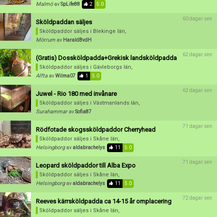
Förnya annons
Kan förnyas om
Malmö
av
SpLife88
2
5.0
Aktivera annons
60 dagar sen
Sköldpaddan säljes
Sköldpaddor säljes
i Blekinge län,
Inaktivera annons
Mörrum
av
HaraldBvdH
Radera annons
62 dagar sen
(Gratis) Dossköldpadda+Grekisk landsköldpadda
Sköldpaddor säljes
i Gävleborgs län,
Redigera annons
Alfta
av
Wilma07
1
5.0
62 dagar sen
Juwel - Rio 180 med invånare
Sköldpaddor säljes
i Västmanlands län,
Surahammar
av
Sofia87
71 dagar sen
Rödfotade skogssköldpaddor Cherryhead
Sköldpaddor säljes
i Skåne län,
Helsingborg
av
aldabrachelys
11
5.0
71 dagar sen
Leopard sköldpaddor till Alba Expo
Sköldpaddor säljes
i Skåne län,
Helsingborg
av
aldabrachelys
11
5.0
72 dagar sen
Reeves kärrsköldpadda ca 14-15 år omplacering
Sköldpaddor säljes
i Skåne län,