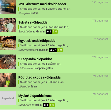
151 dagar sen
720L Akvarium med sköldpaddor
Sköldpaddor säljes
i Västerbottens län,
Norsjö
av
Nattiih
173 dagar sen
Sulcata sköldpadda
Sköldpaddor säljes
i Stockholms län,
Stockholm
av
Mmalin
1
5.0
174 dagar sen
Egyptisk landsköldpadda
Sköldpaddor säljes
i Gävleborgs län,
Söderhamn
av
testudo_H
27
5.0
179 dagar sen
2 Leopardsköldpaddor
Sköldpaddor säljes
i Skåne län,
Höllviken
av
Josephinegottrik
196 dagar sen
Rödfotad skogs sköldpadda
Sköldpaddor säljes
i Hallands län,
Ullared
av
Tainy
196 dagar sen
Mysksköldpadda hona
Sköldpaddor säljes
i Gävleborgs län,
Sandviken
av
joel_a
1
5.0