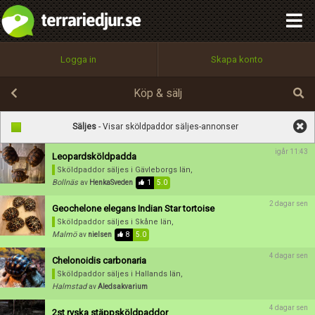
integritetspolicy
OK
Utför
Namn:
Namn:
Begär nytt lösenord
Alla
Positiva
Negativa
Logga in
Skapa konto
Tillbaka till förstasidan
Beskrivning:
100%
Epost:
Köp & sälj
Spara
Avbryt
Spara ändringar
Säljes
- Visar sköldpaddor säljes-annonser
Användarnamn:
igår 11:43
Leopardsköldpadda
Betygsätt
Sköldpaddor säljes
i Gävleborgs län,
Bollnäs
av
HenkaSveden
1
5.0
2 dagar sen
Geochelone elegans Indian Star tortoise
Lösenord:
Sköldpaddor säljes
i Skåne län,
Malmö
av
nielsen
8
5.0
4 dagar sen
Chelonoidis carbonaria
Privacy Policy
Sköldpaddor säljes
i Hallands län,
Terms of Service
Halmstad
av
Aledsakvarium
4 dagar sen
2st ryska stäppsköldpaddor