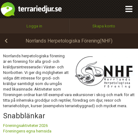
integritetspolicy
OK
Utför
Namn:
Begär nytt lösenord
Logga in
Skapa konto
Tillbaka till förstasidan
100%
Epost:
Norrlands Herpetologiska Förening(NHF)
Norrlands herpetologiska förening
är en förening för alla grod- och
Användarnamn:
kräldjursintresserade i Väster- och
Norrbotten. Vi ger dig möjligheten att
vidga ditt intresse för grod- och
kräldjur samtidigt som du umgås
med likasinnade. Aktiviteter som
Lösenord:
föreningen ordnar kan till exempel vara exkursioner i skog och mark för att
titta på inhemska groddjur och reptiler, föredrag om djur, resor och
terrariehobbyn, kurser (exempelvis terrariebyggnad) och mycket mera.
Snabblänkar
Privacy Policy
Terms of Service
Föreningsaktiviteter 2026
Föreningens egna hemsida