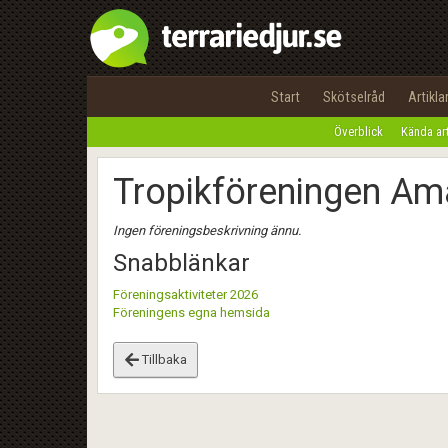
Start
Skötselråd
Artikla
Överblick
Kända ar
Tropikföreningen A
Ingen föreningsbeskrivning ännu.
Snabblänkar
Föreningsaktiviteter 2026
Föreningens egna hemsida
Tillbaka