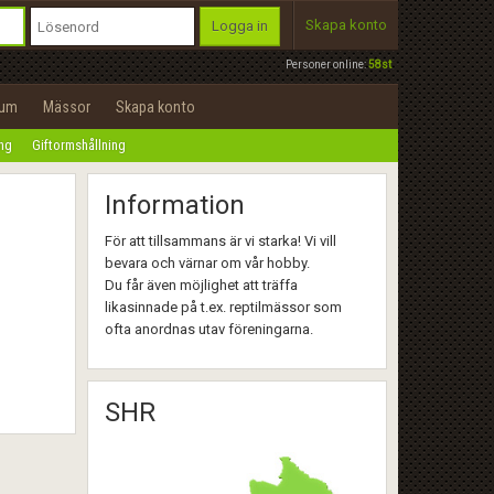
Skapa konto
Logga in
Personer online:
58st
rum
Mässor
Skapa konto
ing
Giftormshållning
Information
För att tillsammans är vi starka! Vi vill
bevara och värnar om vår hobby.
Du får även möjlighet att träffa
likasinnade på t.ex. reptilmässor som
ofta anordnas utav föreningarna.
SHR