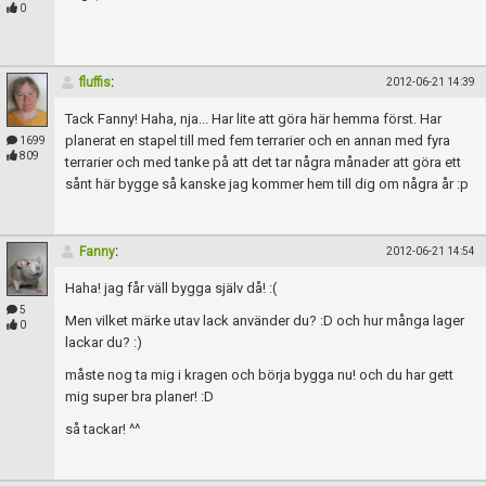
Skapa konto
0
fluffis
:
2012-06-21 14:39
Tack Fanny! Haha, nja... Har lite att göra här hemma först. Har
planerat en stapel till med fem terrarier och en annan med fyra
1699
809
terrarier och med tanke på att det tar några månader att göra ett
sånt här bygge så kanske jag kommer hem till dig om några år :p
Fanny
:
2012-06-21 14:54
Haha! jag får väll bygga själv då! :(
5
Men vilket märke utav lack använder du? :D och hur många lager
0
lackar du? :)
måste nog ta mig i kragen och börja bygga nu! och du har gett
mig super bra planer! :D
så tackar! ^^