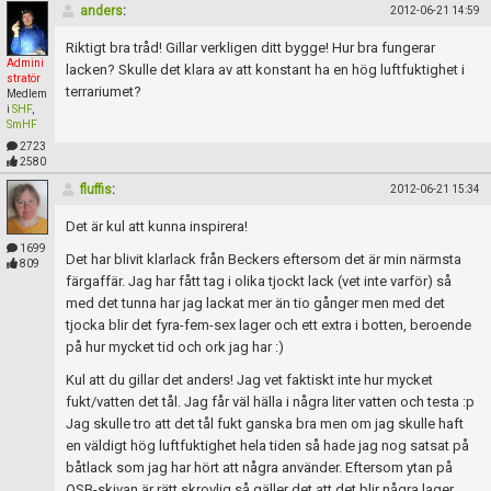
anders
:
2012-06-21 14:59
Riktigt bra tråd! Gillar verkligen ditt bygge! Hur bra fungerar
Admini
lacken? Skulle det klara av att konstant ha en hög luftfuktighet i
stratör
terrariumet?
Medlem
i
SHF
,
SmHF
2723
2580
fluffis
:
2012-06-21 15:34
Det är kul att kunna inspirera!
1699
Det har blivit klarlack från Beckers eftersom det är min närmsta
809
färgaffär. Jag har fått tag i olika tjockt lack (vet inte varför) så
med det tunna har jag lackat mer än tio gånger men med det
tjocka blir det fyra-fem-sex lager och ett extra i botten, beroende
på hur mycket tid och ork jag har :)
Kul att du gillar det anders! Jag vet faktiskt inte hur mycket
fukt/vatten det tål. Jag får väl hälla i några liter vatten och testa :p
Jag skulle tro att det tål fukt ganska bra men om jag skulle haft
en väldigt hög luftfuktighet hela tiden så hade jag nog satsat på
båtlack som jag har hört att några använder. Eftersom ytan på
OSB-skivan är rätt skrovlig så gäller det att det blir några lager