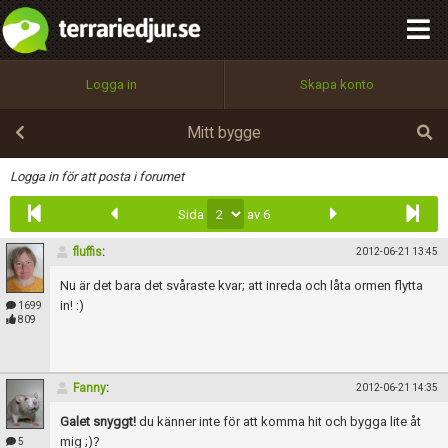
integritetspolicy
OK
Utför
Namn:
Begär nytt lösenord
Logga in
Skapa konto
Tillbaka till förstasidan
100%
Epost:
Mitt bygge
Infoga
Logga in för att posta i forumet
Sida
av 6
Användarnamn:
fluffis
:
2012-06-21 13:45
Nu är det bara det svåraste kvar; att inreda och låta ormen flytta
Lösenord:
in! :)
1699
809
Privacy Policy
Fanny
:
2012-06-21 14:35
Terms of Service
Galet snyggt!
du känner inte för att komma hit och bygga lite åt
mig ;)?
5