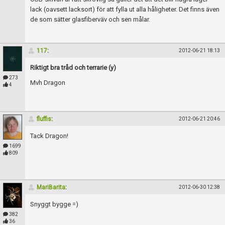
lack (oavsett lacksort) för att fylla ut alla håligheter. Det finns även
de som sätter glasfiberväv och sen målar.
117
:
2012-06-21 18:13
Riktigt bra tråd och terrarie (y)
273
Mvh Dragon
4
fluffis
:
2012-06-21 20:46
Tack Dragon!
1699
809
MariBarita
:
2012-06-30 12:38
Snyggt bygge =)
382
36