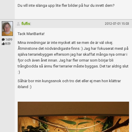
Du vill inte slänga upp lite fler bilder på hur du inrett dem?
fluffis
:
2012-07-01 15:03
Tack MariBarita!
1699
Mina inredningar är inte mycket att se men de är väl okej.
809
Åtminstone det nödvändigaste finns :) Jag har fokuserat mest på
själva terrariebyggen eftersom jag har skaffat många nya ormar i
fjor och även året innan. Jag har fler ormar som börjar bli
trångbodda så ännu fler terrarier måste byggas. Det tar aldrig slut
:)
Såhär bor min kungssnok och tro det eller ej men hon klättrar
ibland :)