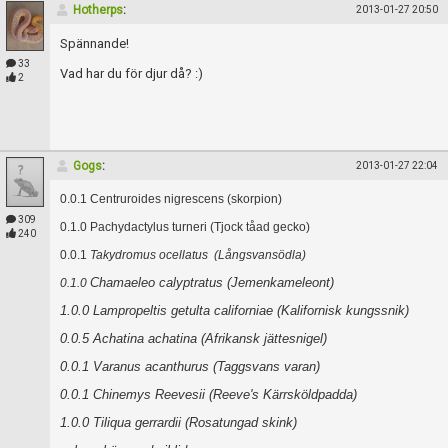
Hotherps
:
2013-01-27 20:50
Spännande!
33
Vad har du för djur då? :)
2
Gogs
:
2013-01-27 22:04
0.0.1 Centruroides nigrescens (skorpion)
309
0.1.0 Pachydactylus turneri (Tjock tåad gecko)
240
0.0.1
Takydromus ocellatus (Långsvansödla)
Chamaeleo calyptratus (Jemenkameleont)
0.1.0
1.0.0
Lampropeltis getulta californiae (Kalifornisk kungssnik)
0.0.5 Achatina achatina (Afrikansk jättesnigel)
0.0.1 Varanus acanthurus (Taggsvans varan)
0.0.1 Chinemys Reevesii (Reeve's Kärrsköldpadda)
1.0.0 Tiliqua gerrardii (Rosatungad skink)