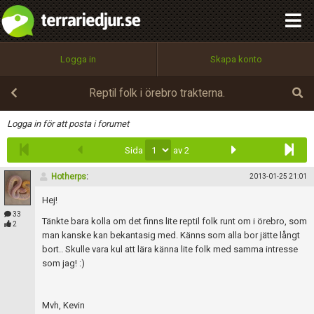
integritetspolicy
OK
Utför
Namn:
Begär nytt lösenord
Logga in
Skapa konto
Tillbaka till förstasidan
100%
Epost:
Reptil folk i örebro trakterna.
Infoga
Logga in för att posta i forumet
Sida
av 2
Användarnamn:
Hotherps
:
2013-01-25 21:01
Hej!
Lösenord:
33
Tänkte bara kolla om det finns lite reptil folk runt om i örebro, som
2
man kanske kan bekantasig med. Känns som alla bor jätte långt
bort.. Skulle vara kul att lära känna lite folk med samma intresse
som jag! :)
Privacy Policy
Terms of Service
Mvh, Kevin