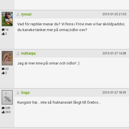
Skapa konto
ryssar
:
2013-01-25 21:50
Vad för reptiler menar du? Vi finns i Frövi men vi har sköldpaddor,
du kanske tänker mer på ormar,ödlor osv?
14
2
Hotherps
:
2013-01-27 16:38
Jag är mer inne på ormar och ödlor! :)
33
2
Gogs
:
2013-01-27 18:39
Kungsör här... inte så fruktansvärt långt till Örebro...
309
240