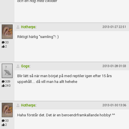
och en hög med ciklider
Hotherps
:
2013-01-27 22:51
Riktigt härlig "samling"! :)
33
2
Gogs
:
2013-01-28 01:03
Blir lätt så när man börjat på med reptiler igen efter 15 års
uppehåll.... då vill man ha allt hehehe
309
240
Hotherps
:
2013-01-30 13:06
Haha förstår det. Det är en beroendrframkallande hobby! ^^
33
2