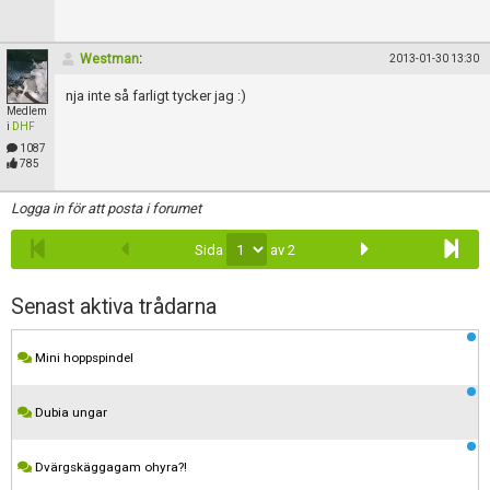
Westman
:
2013-01-30 13:30
nja inte så farligt tycker jag :)
Medlem
i
DHF
1087
785
Logga in för att posta i forumet
Sida
av 2
Senast aktiva trådarna
Mini hoppspindel
Dubia ungar
Dvärgskäggagam ohyra?!