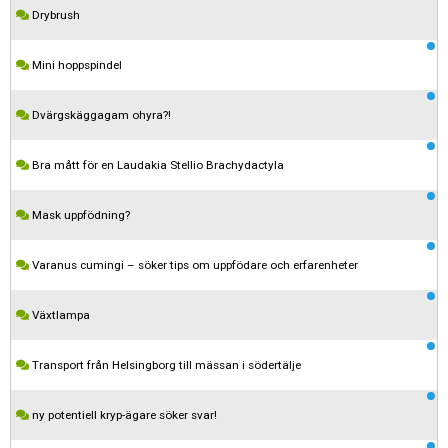
Drybrush
Mini hoppspindel
Dvärgskäggagam ohyra?!
Bra mått för en Laudakia Stellio Brachydactyla
Mask uppfödning?
Varanus cumingi – söker tips om uppfödare och erfarenheter
Växtlampa
Transport från Helsingborg till mässan i södertälje
ny potentiell kryp-ägare söker svar!
Kom ihåg att följa terrariedjur.se's regler när du postar i forumet.