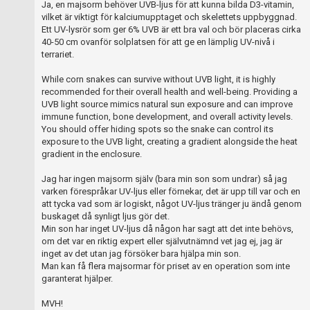
Ja, en majsorm behöver UVB-ljus för att kunna bilda D3-vitamin,
vilket är viktigt för kalciumupptaget och skelettets uppbyggnad.
Ett UV-lysrör som ger 6% UVB är ett bra val och bör placeras cirka
40-50 cm ovanför solplatsen för att ge en lämplig UV-nivå i
terrariet.
While corn snakes can survive without UVB light, it is highly
recommended for their overall health and well-being. Providing a
UVB light source mimics natural sun exposure and can improve
immune function, bone development, and overall activity levels.
You should offer hiding spots so the snake can control its
exposure to the UVB light, creating a gradient alongside the heat
gradient in the enclosure.
Jag har ingen majsorm själv (bara min son som undrar) så jag
varken förespråkar UV-ljus eller förnekar, det är upp till var och en
att tycka vad som är logiskt, något UV-ljus tränger ju ändå genom
buskaget då synligt ljus gör det.
Min son har inget UV-ljus då någon har sagt att det inte behövs,
om det var en riktig expert eller självutnämnd vet jag ej, jag är
inget av det utan jag försöker bara hjälpa min son.
Man kan få flera majsormar för priset av en operation som inte
garanterat hjälper.
MVH!