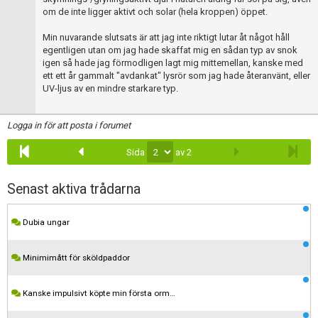
om de inte ligger aktivt och solar (hela kroppen) öppet.
Min nuvarande slutsats är att jag inte riktigt lutar åt något håll
egentligen utan om jag hade skaffat mig en sådan typ av snok
igen så hade jag förmodligen lagt mig mittemellan, kanske med
ett ett år gammalt "avdankat" lysrör som jag hade återanvänt, eller
UV-ljus av en mindre starkare typ.
Logga in för att posta i forumet
Sida
av 2
Senast aktiva trådarna
Dubia ungar
Minimimått för sköldpaddor
Kanske impulsivt köpte min första orm…