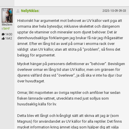
NellyNiklas
:
2025-10-09 09:03
Historiskt har argumentet mot behovet av UV källor varit pga att
Medlem
ormarna äter hela bytesdjur, inklusive skelettet och därigenom
i
SkHF
upptar de vitaminer och mineraler som djuret behöver. Det är
1400
dennhuvudsakliga förklaringen jag brukar få när jag ifrågasätter
1642
ämnet. Efter en lång tid av avel på ormar i enorma rack över
väldigt utan UV källor, utan att stöta på "problem", så finns det
belägg för argumentet.
Mycket hänger på personers definitioner av "behöver". Bevisligen
överlever ormar en lång tid utan UV källor, men om gränsen för
djurens välfärd dras vid "överlever", ja då ska vi inte ha djur i bur
över huvudtaget.
Ormar, likt majoriteten av övriga reptiler och amfibier har sedan
fisken lämnade vattnet, utvecklats med just solljus som
huvudsaklig källa för liv.
Detta blev ett långt och krångligt sätt att skriva att jag är (som
Magnus) för användandet av UV källor för alla reptiler. Det finns
mycket information kring ämnet idag som hjälper dig att välja