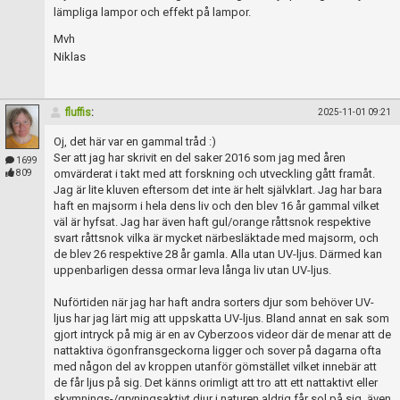
lämpliga lampor och effekt på lampor.
Mvh
Niklas
fluffis
:
2025-11-01 09:21
Oj, det här var en gammal tråd :)
Ser att jag har skrivit en del saker 2016 som jag med åren
1699
omvärderat i takt med att forskning och utveckling gått framåt.
809
Jag är lite kluven eftersom det inte är helt självklart. Jag har bara
haft en majsorm i hela dens liv och den blev 16 år gammal vilket
väl är hyfsat. Jag har även haft gul/orange råttsnok respektive
svart råttsnok vilka är mycket närbesläktade med majsorm, och
de blev 26 respektive 28 år gamla. Alla utan UV-ljus. Därmed kan
uppenbarligen dessa ormar leva långa liv utan UV-ljus.
Nuförtiden när jag har haft andra sorters djur som behöver UV-
ljus har jag lärt mig att uppskatta UV-ljus. Bland annat en sak som
gjort intryck på mig är en av Cyberzoos videor där de menar att de
nattaktiva ögonfransgeckorna ligger och sover på dagarna ofta
med någon del av kroppen utanför gömstället vilket innebär att
de får ljus på sig. Det känns orimligt att tro att ett nattaktivt eller
skymnings-/gryningsaktivt djur i naturen aldrig får sol på sig, även