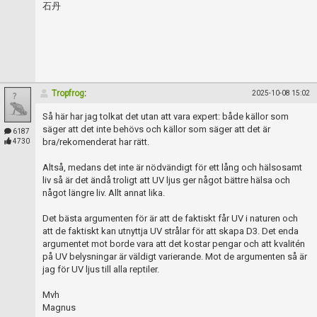
石丹
Tropfrog
:
2025-10-08 15:02
Så här har jag tolkat det utan att vara expert: både källor som
säger att det inte behövs och källor som säger att det är
6187
bra/rekomenderat har rätt.
4730
Altså, medans det inte är nödvändigt för ett lång och hälsosamt
liv så är det ändå troligt att UV ljus ger något bättre hälsa och
något längre liv. Allt annat lika.
Det bästa argumenten för är att de faktiskt får UV i naturen och
att de faktiskt kan utnyttja UV strålar för att skapa D3. Det enda
argumentet mot borde vara att det kostar pengar och att kvalitén
på UV belysningar är väldigt varierande. Mot de argumenten så är
jag för UV ljus till alla reptiler.
Mvh
Magnus