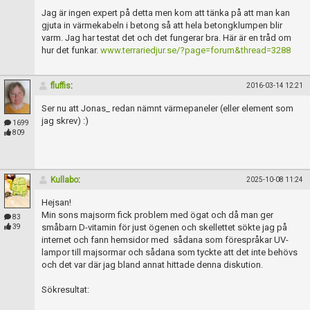
Skapa konto
Jag är ingen expert på detta men kom att tänka på att man kan
gjuta in värmekabeln i betong så att hela betongklumpen blir
varm. Jag har testat det och det fungerar bra. Här är en tråd om
hur det funkar.
www.terrariedjur.se/?page=forum&thread=3288
fluffis
:
2016-03-14 12:21
Ser nu att Jonas_ redan nämnt värmepaneler (eller element som
jag skrev) :)
1699
809
Kullabo
:
2025-10-08 11:24
Hejsan!
Min sons majsorm fick problem med ögat och då man ger
83
småbarn D-vitamin för just ögenen och skellettet sökte jag på
39
internet och fann hemsidor med sådana som förespråkar UV-
lampor till majsormar och sådana som tyckte att det inte behövs
och det var där jag bland annat hittade denna diskution.
Sökresultat: