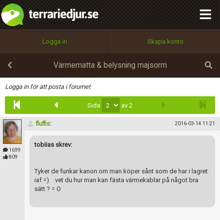
integritetspolicy
OK
Utför
Namn:
Begär nytt lösenord
Logga in
Skapa konto
Tillbaka till förstasidan
100%
Epost:
Värmematta & belysning majsorm
Infoga
Logga in för att posta i forumet
Sida
av 2
Användarnamn:
fluffis
:
2016-03-14 11:21
tobiias skrev:
Lösenord:
1699
809
Tyker de funkar kanon om man köper sånt som de har i lagret
iaf =) vet du hur man kan fästa värmekablar på något bra
Privacy Policy
sätt ? = O
Terms of Service