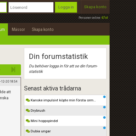
Skapa konto
Logga in
Personer online:
67st
rum
Mässor
Skapa konto
Din forumstatistik
Du behöver logga in för att se din forum-
statistik
-12-20 18:54
Senast aktiva trådarna
dde att
anska
Kanske impulsivt köpte min första orm…
Drybrush
Mini hoppspindel
Dubia ungar