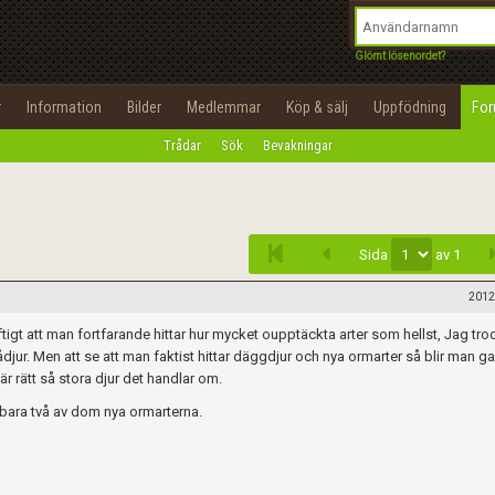
integritetspolicy
OK
Utför
Namn:
Begär nytt lösenord
Glömt lösenordet?
Tillbaka till förstasidan
Epost:
r
Information
Bilder
Medlemmar
Köp & sälj
Uppfödning
Fo
100%
Trådar
Sök
Bevakningar
Infoga
Användarnamn:
Lösenord:
Sida
av 1
Privacy Policy
Terms of Service
2012
äftigt att man fortfarande hittar hur mycket oupptäckta arter som hellst, Jag tro
Skapa konto
jur. Men att se att man faktist hittar däggdjur och nya ormarter så blir man g
är rätt så stora djur det handlar om.
bara två av dom nya ormarterna.