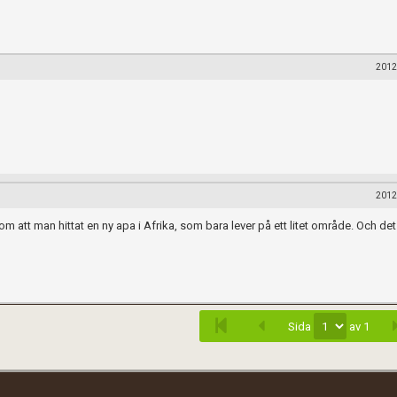
2012
2012
när du postar i forumet.
m att man hittat en ny apa i Afrika, som bara lever på ett litet område. Och det
Spara
Sida
av 1