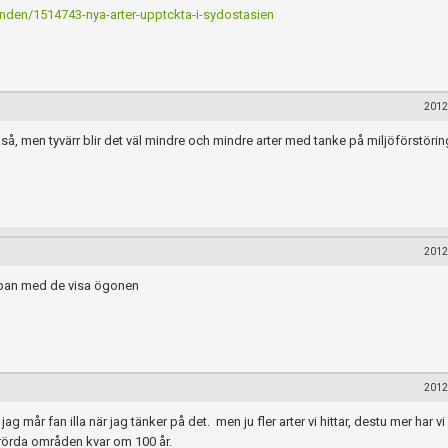
en/1514743-nya-arter-upptckta-i-sydostasien
2012
kså, men tyvärr blir det väl mindre och mindre arter med tanke på miljöförstöri
2012
 apan med de visa ögonen
2012
g mår fan illa när jag tänker på det. men ju fler arter vi hittar, destu mer har vi 
orörda områden kvar om 100 år.