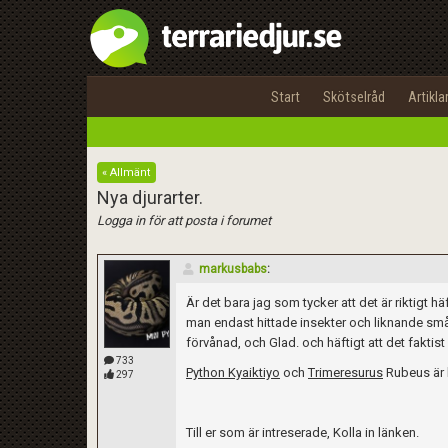
Start
Skötselråd
Artikla
« Allmänt
Nya djurarter.
Logga in för att posta i forumet
markusbabs
:
Är det bara jag som tycker att det är riktigt h
man endast hittade insekter och liknande småd
förvånad, och Glad. och häftigt att det faktist 
733
Python Kyaiktiyo
och
Trimeresurus
Rubeus är 
297
Till er som är intreserade, Kolla in länken.