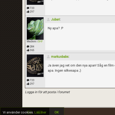
733
297
Jubari
:
Ny apa? :P
Medlem i
SHF
284
365
markusbabs
:
Kom ihåg att följa terrariedjur.se's regler 
Ja även jag vet om den nya apan! Såg en film o
apa. Ingen silkesapa ;)
733
297
Logga in för att posta i forumet
Vi använder cookies.
Läs mer
OK