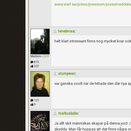
www.wwf.se/press/pressrum/pressmeddeland
tenebrosa
:
helt klart intressant finns nog mycket kvar oc
Medlem i
DHF
875
307
stumpwen
:
var ganska coolt när de hittade den där nya
131
9
markusbabs
:
Ja allt skit människan skapar på denna jord :/ ja
skydda. Man får hoppas att det finns några 