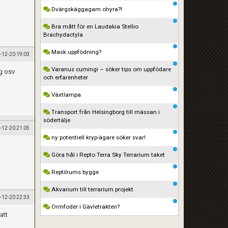
Dvärgskäggagam ohyra?!
Bra mått för en Laudakia Stellio
Brachydactyla
Mask uppfödning?
-12-20 19:03
Varanus cumingi – söker tips om uppfödare
ng osv
och erfarenheter
Växtlampa
Transport från Helsingborg till mässan i
södertälje
-12-20 21:05
ny potentiell kryp-ägare söker svar!
Göra hål i Repto Terra Sky Terrarium taket
Reptilrums bygge
Akvarium till terrarium projekt
-12-20 22:33
Ormfoder i Gävletrakten?
att