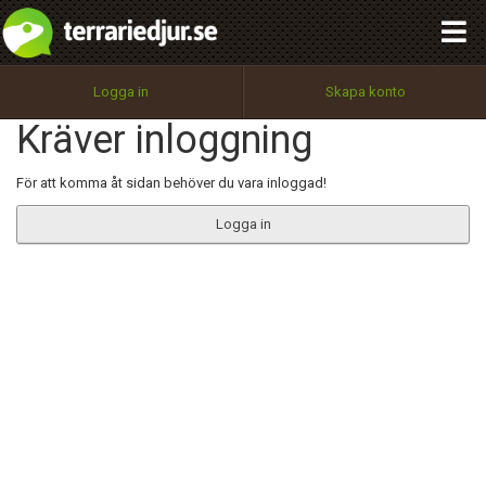
integritetspolicy
OK
Utför
Namn:
Begär nytt lösenord
Logga in
Skapa konto
Tillbaka till förstasidan
Kräver inloggning
100%
Epost:
För att komma åt sidan behöver du vara inloggad!
Logga in
Användarnamn:
Lösenord:
Privacy Policy
Terms of Service